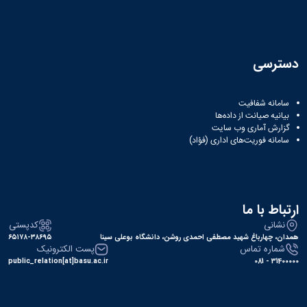
دسترسی
سامانه شفافیت
بیانیه صیانت از داده‌ها
گزارش آماری وب‌ سایت
سامانه فوریت‌های اداری (فؤاد)
ارتباط با ما
نشانی
کدپستی
همدان، چهارباغ شهید مصطفی احمدی روشن، دانشگاه بوعلی سینا
۶۵۱۷۸-۳۸۶۹۵
شماره تماس
پست الکترونیک
public_relation[at]basu.ac.ir
31400000 - 081