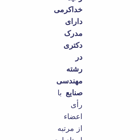
مراکز
مرتبط
خداکرمی
بنیاد
ملی
دارای
نخبگان
شرکت
مدرک
های
دکتری
دانش
بنیان
در
آئین
نامه ها
رشته
و
فرآیندها
مهندسی
آئین
نامه
صنایع
با
نامه
های
رأی
پژوهشی
فرم
اعضاء
های
پژوهشی
از مرتبه