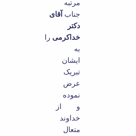
مرتبه
جناب
آقای
دکتر
خداکرمی
را
به
ایشان
تبریک
عرض
نموده
و از
خداوند
متعال