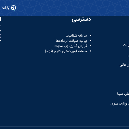
آپارات
دسترسی
ا
ه
سامانه شفافیت
بیانیه صیانت از داده‌ها
81
ولت
گزارش آماری وب‌ سایت
سامانه فوریت‌های اداری (فؤاد)
 عالی
لی سینا
 وزارت علوم،