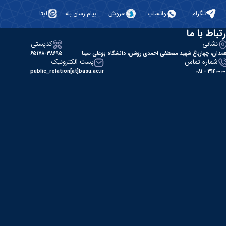
تلگرام
واتساپ
سروش
پیام رسان بله
ایتا
رتباط با ما
نشانی
کدپستی
مدان، چهارباغ شهید مصطفی احمدی روشن، دانشگاه بوعلی سینا
۶۵۱۷۸-۳۸۶۹۵
شماره تماس
پست الکترونیک
public_relation[at]basu.ac.ir
31400000 - 0