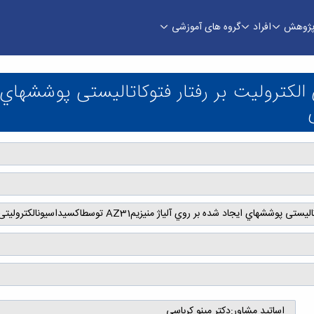
ژوهش
افراد
گروه های آموزشی
شده بر روي آلیاژ منیزيمAZ31 توسطاكسیداسیونالكترولیتی پالسمايی
اساتید مشاور:
دکتر مینو کرباسی