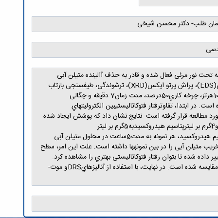
ایمان طلب- دکتر محسن شیخی
دسی
پتاسیم هیدروكسیدانجام شده است كه تحت نور مرئی فعال شده و قادر به حذف آالينده متیلن آبی
هستند. براي مشخصهيابی اين پوششها ازروشهاي مختلفی از جمله میكروسكوپ الكترونی روبشی (SEM)، طیفسنجی پراش انرژي پرتو ايكس(EDS)، پراش پرتو ايكس(XRD)، ترشوندگی، طیفسنجی بازتاب
نفوذي(DRS)استفاده شده است. همچنین، پاسخ ولتاژ-زمان فرآيند پوششدهی نیز ثبت شده است.پوششPEOآلیاژAZ31منیزيم در فركانس1000هرتز، چرخه كاري50درصد، مدت زمان7 دقیقه و چگالی
ظتهاي متفاوت1،2و3گرم بر لیترپتاسیم هیدروكسیدتولید شده است. در ابتدا، تفاوترفتار فتوكاتالیستیبین الكترولیتهاي
د مطالعه قرار گرفته است. نتايج نشان داد كه پوشش ايجاد شده
در الكترولیت پايه سیلیكاتی بهترين رفتار فتوكاتالیستی را با تخريب89درصد متیلن آبی از خود نشان داده است.در ادامه، غلظتهاي متفاوت2،3و4گرم بر لیترپتاسیم هیدروكسیدبه5گرم بر لیتر
الكترولیتسديمسیلیكات اضافه شده و نمودار ولتاژ-زمان نمونهها بررسی شده است. براي بررسی رفتار فتوكاتالیستی نمونهها باغلظتهاي متفاوتپتاسیم هیدروكسید، هر نمونه به مدت5ساعت در محلول متیلن آبی
ها بررسی شده است. نمونه با غلظت3گرم بر لیترپتاسیم هیدروكسیدبا تخريب89درصد، بیشترين تخريب متیلن آبی را در بین نمونهها داشته است. علت اين امر، سطح
چگالی جريان پوششدهیPEOاز7/0آمپر بر دسیمتر مربع به5/0آمپر بر دسیمتر مربع تغییر داده شده تا بتوان رفتار فتوكاتالیستی بهتري را مشاهده كرد.
همچنین، افزودنیهاي مختلف دياكسید تیتانیوم،اكسیدگرافنو اكسید سريم به الكترولیت پايه اضافه شدهو رفتار فتوكاتالیستی آنها با نمونه بهینه مقايسه شده است. در نهايت، با استفاده از آنالیزهايDRSو موت-