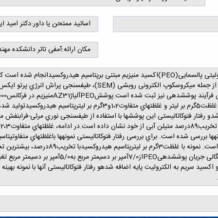
اساتید ممتحن یا داور:
دکتر امید 
مکان ارائه:
آمفی تاتر دانشکده مهن
اين پژوهش با هدف توسعه پوششهاي اكسیداسیون الكترولیتی پالسمايی(PEO)اكسید منیزيم مبتنی بر
جريان7/0آمپر بر دسیمتر مربع در الكترولیت پايه فسفاتی با غلظت5گرم بر لیتر و غل
فتار فتوكاتالیستی اين پوششها با استفاده از طیفسنجی نوري مرئی-فرابنفش مور
تحت نور مرئی قرار گرفته و میزان تخريب آن
آبدوستتر و تخلخلهاي بیشتر اين پوشش است.در ادامه، 