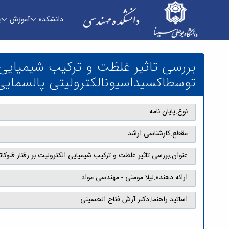
دانشکده
آموزش
پ
- دانشکده فنی و مهندسی
توسطاكسیداسیونالكترولیتی پالسمايی
نوع:
پایان نامه
مقطع:
کارشناسی ارشد
عنوان:
بررسی تاثیر غلظت و تركیب شیمیايی الكترولیت بر رفتار فتوكاتالیستی پوششهاي ايجاد 
ارائه دهنده:
لیلا مومنی - مهندسی مواد
اساتید راهنما:
دکتر آرش فتاح الحسینی