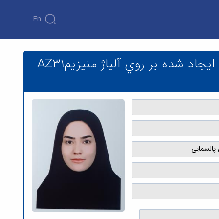
En
بررسی تاثیر غلظت و تركیب شیمیايی الكترولیت بر رفتار فتوكاتالیستی پوششهاي ايجاد شده بر روي آلیاژ منیزيمAZ31 توسطاكسیداسیونالكترولیتی پالسمايی
بررسی تاثیر غلظت و تركیب شیمیايی الكترولیت بر رفتار فتوكاتالیستی پوششهاي ايجاد شده بر روي آلیاژ منیزيمAZ31