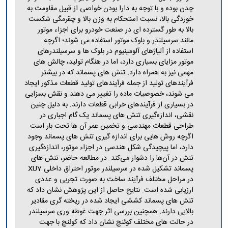
مراکز
چدن بوده و با توجه به دارا بودن خواصی از قبیل مقاومت به
مرتبط
خوردگی بالا، نسبت استحکام به وزن بالا و چقرمگی شکست
بنیاد
بالا به طور گسترده ای در صنعت خودرو برای اجزاء موتور
ملی
مانند سرسیلندر و بلوک موتور استفاده می شوند؛ اگرچه
نخبگان
استفاده از آلیاژهای آلومینیوم در بلوک ها و سرسیلندرهای
شرکت
موتور مزایای بسیاری دارد، اما در هنگام تولید، چالش های
های
مهمی نیز به همراه دارد. تنش های پسماند که در بیشتر
دانش
فرآیندهای تولید از جمله فرآیندهای تولید قطعات مذکور ایجاد
بنیان
می شوند، خصوصیات ماده را تغییر می دهند و نقش بسزایی
آئین
نامه ها
در بسیاری از فرآیندهای خرابی قطعات دارند. به دلیل چنین
و
نقشی، اندازه‌گیری تنش های پسماند یک گام اجباری در
فرآیندها
طراحی قطعات مهندسی و تخمین عمر آن ها تحت بار است.
آئین
اگرچه روش هایی برای اندازه گیری تنش های پسماند وجود
نامه
دارد، اما پیچیدگی شکل هندسی در اجزاء موتور، اندازه‌گیری
نامه
تنش در آن‌ها را دشوار می‌کند. در مطالعه حاضر، تنش های
های
پسماند تشکیل شده در سرسیلندر موتور احتراق داخلی XU7
پژوهشی
در مراحل مختلف فرآیند ساخت به صورت تجربی و عددی
فرم
ارزیابی شده است. نتایج حاصل از این پژوهش نشان داد که
های
تنش های پسماند کششی ایجاد شده در ریخته گری مقادیر
پژوهشی
بالایی دارند. همچنین بررسی اثر جهت غوطه وری سرسیلندر
در حالت های مختلف کوئنچ نشان داد که کوئنچ با جهت