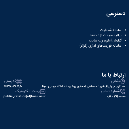
دسترسی
سامانه شفافیت
بیانیه صیانت از داده‌ها
گزارش آماری وب‌ سایت
سامانه فوریت‌های اداری (فؤاد)
ارتباط با ما
نشانی
کدپستی
همدان، چهارباغ شهید مصطفی احمدی روشن، دانشگاه بوعلی سینا
۶۵۱۷۸-۳۸۶۹۵
شماره تماس
پست الکترونیک
public_relation[at]basu.ac.ir
31400000 - 081