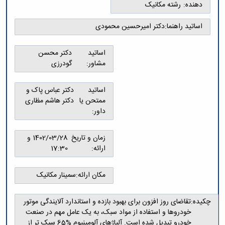
و
معاونت
دهنده:
رشته مکانیک
مهندسی
گروه
آئین
پژوهشی
مکانیک
صنایع
نامه
معاونت
اساتید راهنما:
دکتر امیرحسین محمودی
مهندسی
گروه
ها
تحصیلات
کامپیوتر
کامپیوتر
سمینارها
تکمیلی
نشریات
اساتید
دکتر محسن
و
کمیته
پژوهش
مشاور:
گودرزی
پایان
منتخب
های
نامه
هیات
مهندسی
ها
ممیزی
اساتید
دکتر عباس پاک و
صنایع
آیین‌نامه‌های
کمیته
ممتحن یا
دکتر هاشم مظاری
در
معاونت
ترفیع
داور:
سیستم
آموزشی
شورای
تولید
فرهنگی
Journal
زمان و تاریخ
1402/03/28 و
دانشکده
of
ارائه:
17:30
Stress
Analysis
مکان ارائه:
سمینار مکانیک
دفتر
ارتباط
با
چکیده:
تقاضای روز افزون برای بهبود بازده و استاندارد آلایندگی موتور
صنعت
خودروها و استفاده از مواد سبک، به یک عامل مهم در صنعت
کارآموزی
خودرو تبدیل شده است. آلیاژهای آلومینیوم %65 سبک تر از