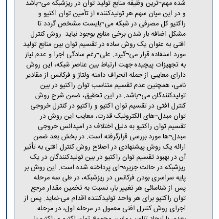
مراکز
شده مهم¬ترین وظیفه منابع تولید توان در ریزشبکه می¬باشد
مرتبط
و در این میان سهم هر تولیدکننده از تأمین توان اکتیو و
بنیاد
راکتیو کل مصرفی در شبکه می¬بایست مشخص گردد تا
ملی
مشکل اضافه بار شدن برخی منابع بوجود نیاید. روش کنترل
نخبگان
افتی به عنوان یک روش ساده در تقسیم توان بین منابع تولید
شرکت
مورد استفاده قرار می¬گیرد. علی¬رغم سادگی اجرا و عدم نیاز
های
به تجهیزات پیچیده جهت ارتباط بین عناصر شبکه، این روش
دانش
دارای معایبی از جمله انحراف دامنه ولتاژ و فرکانس از مقادیر
بنیان
نامی، همچنین عدم تقسیم متناسب توان راکتیو در بین
آئین
تولیدکنندگان می¬باشد. در این تحقیق، ضمن شرح روش
نامه ها
کنترل افتی در تقسیم توان اکتیو و راکتیو در کنترل خروجی
و
توان مبدل¬های الکترونیک قدرت، معایب این روش در
فرآیندها
تقسیم توان راکتیو به دلیل اختلاف در امپدانس خروجی
آئین
مبدل¬ها مورد بررسی قرارگرفته است. در بخش بعد ضمن
نامه
ارائه یک روش پیشنهادی در اصلاح روش کنترل افتی به تأثیر
نامه
آن در بهبود تقسیم توان راکتیو در بین تولیدکنندگان در یک
های
ریزشبکه در حالت جزیره¬ای پرداخته شده است. این روش بر
پژوهشی
پایه سراسری بودن فرکانس در ریزشبکه، در طی سه مرحله
فرم
پس از شناسائی هر تغییر بار، نسبت به تخمین مقدار مرجع
های
توان راکتیو برای هر واحد تولیدکننده اقدام می-نماید. پس از
پژوهشی
اجرای روش کنترل افتی معمول در مرحله اول، در مرحله
بعدی با ایجاد تناسب مابین مجموع توان اکتیو و راکتیو با