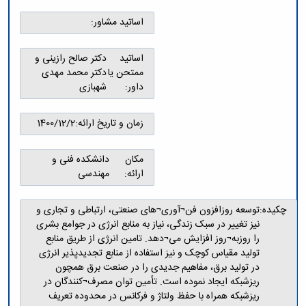
و
معاونت
مهندسی
گروه
آئین
پژوهشی
اساتید مشاور:
مکانیک
صنایع
نامه
معاونت
مهندسی
گروه
ها
تحصیلات
کامپیوتر
کامپیوتر
اساتید
دکتر صالح رازینی و
سمینارها
تکمیلی
نشریات
ممتحن یا
دکتر محمد مهدی
و
کمیته
پژوهش
داور:
شهبازی
پایان
منتخب
های
نامه
هیات
مهندسی
ها
ممیزی
زمان و تاریخ ارائه:
1400/12/2
صنایع
آیین‌نامه‌های
کمیته
در
معاونت
ترفیع
سیستم
آموزشی
مکان
دانشکده فنی و
شورای
تولید
ارائه:
مهندسی
فرهنگی
Journal
دانشکده
of
چکیده:
توسعه روزافزون فن¬آوری¬های صنعتی، ارتباطی و تجاری و
Stress
نیز تغییر در سبک زندگی، نیاز به منابع انرژی در جوامع بشری
Analysis
را روزبه¬روز افزایش می¬دهد. تامین انرژی از طریق منابع
دفتر
تولید مقیاس کوچک و نیز استفاده از منابع تجدیدپذیر انرژی
ارتباط
با
در تولید برق، مفاهیم جدیدی را در صنعت برق همچون
صنعت
ریزشبکه ایجاد نموده است. تأمین توان مصرف¬کنندگان در
کارآموزی
ریزشبکه همراه با حفظ ولتاژ و فرکانس در محدوده تعریف