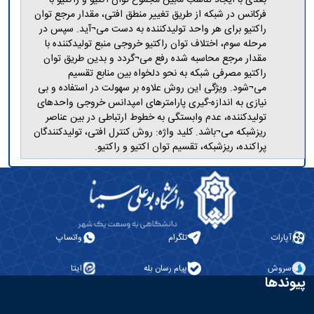
فرکانس در شبکه از طریق تغییر منطق افتی، مقدار مرجع توان
راکتیو برای هر واحد تولیدکننده به دست می¬آید. سپس در
مرحله سوم، اختلاف توان راکتیو خروجی منبع تولیدکننده با
مقدار مرجع محاسبه شده رفع می¬گردد و بدین طریق توان
راکتیو مصرفی شبکه به نحو دلخواه بین منابع تقسیم
می¬شود. ویژگی این روش علاوه بر سهولت در استفاده و بی
نیازی به اندازه-گیری پارامترهای امپدانس خروجی واحدهای
تولیدکننده، عدم وابستگی به خطوط ارتباطی در بین عناصر
ریزشبکه می¬باشد. کلید واژه: روش کنترل افتی، تولیدکنندگان
پراکنده، ریزشبکه، تقسیم توان اکتیو و راکتیو.
آپارات
تلگرام
واتساپ
سروش
پیام رسان بله
ایتا
پیوندها