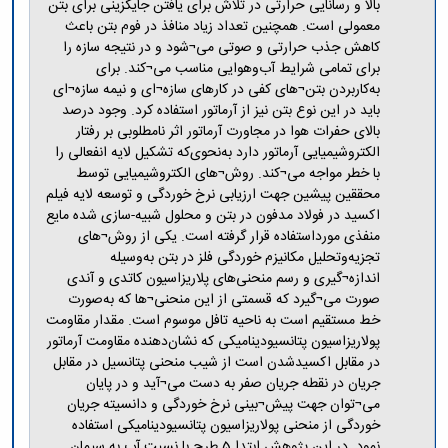
مراکز
بالا و رسانایی حرارتی در تلاش برای یافتن جایگزینی برای بتن
مرتبط
معمولی است. همچنین تعداد زیاد منافذ در فوم بتن باعث
بنیاد
کاهش جذب حرارتی و صوتی می¬شود و در نتیجه سازه را
ملی
برای تمامی شرایط آب‌وهوایی مناسب می¬کند. برای
نخبگان
به‌کاربردن بتن¬های کفی در کارهای سازه¬ای و نیمه سازه¬ای
شرکت
باید در این نوع بتن نیز از آرماتور استفاده کرد. وجود درصد
های
بالای حفرات هوا در مجاورت آرماتور اثر نامطلوبی بر رفتار
دانش
الکتروشیمیایی آرماتور دارد به‌نحوی‌که تشکیل لایه انفعالی را
بنیان
با خطر مواجه می¬کند. روش¬های الکتروشیمیایی توسط
آئین
محققین پیشین جهت ارزیابی نرخ خوردگی و توسعه لایه فیلم
نامه ها
اکسید در فولاد مدفون در بتن و محلول شبیه-سازی شده مایع
و
منفذی مورداستفاده قرار گرفته است. یکی از روش¬های
فرآیندها
تجزیه‌وتحلیل مکانیزم خوردگی فلز در بتن به‌وسیله
آئین
اندازه¬گیری و رسم منحنی‌های پلاریزاسیون کاتدی و آندی
نامه
صورت می¬گیرد که قسمتی از این منحنی¬ها که به‌صورت
نامه
خط مستقیم است به ناحیه تافل موسوم است. مقدار مقاومت
های
پولاریزاسیون پتانسیودینامیکی که نشان‌دهنده مقاومت آرماتور
پژوهشی
در مقابل اکسیدشدن است از شیب منحنی پتانسیل در مقابل
فرم
جریان در نقطه جریان صفر به دست می¬آید و در پایان
های
می¬توان جهت پیش¬بینی نرخ خوردگی و دانسیته جریان
پژوهشی
خوردگی از منحنی پولاریزاسیون پتانسیودینامیکی استفاده
نمود. در این پژوهش ابتدا 5 طرح با نسبت آب به سیمان