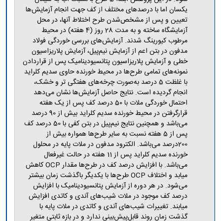
یکسان اما با درصدهای مختلف از کف جهت انجام آزمایش‌ها
تعیین و پس از مشخص‌شدن طرح اختلاط آنها، در محل
آزمایشگاه ساخته و به مدت 28 روز (4 هفته) در محیط
مرطوب کیورینگ شدند. آزمایش‌های بررسی خوردگی فولاد
مدفون در بتن اعم از آزمایش نیم‌پیل، آزمایش پلاریزاسیون
خطی و آزمایش پلاریزاسیون پتانسیودینامیک پس از قراردادن
نمونه‌های تمامی طرح‌ها در محیط خورنده حاوی سدیم کلراید
با غلظت 5 درصد به‌صورت چرخه‌های هفتگی تر و خشک،
انجام گردیده است. نتایج حاصل آزمایش‌ها نشان می‌دهد
احتمال خوردگی ملات با 50 درصد کف پس از یک هفته
قرارگرفتن در محیط خورنده سدیم کلراید بیش از 90 درصد
می‌باشد و همچنین نتایج نیم‌پیل در بتن کفی با 50 درصد کف
پس از 5 هفته نسبت به سایر طرح‌ها همواره بیش از
200درصد می‌باشد. الکترود مدفون در ملات پایه در محلول
خورنده سدیم کلراید پس از 11 هفته در حالت غیرفعال
می‌باشد. با افزایش درصد کف در طرح‌ها مقدار OCP کاهش
میابد و اختلاف OCP طرح‌ها با یکدیگر باگذشت زمان بیشتر
می‌شود. در هر دوره از آزمایش پتانسیودینامیک با افزایش
درصد کف موجود در ملات شیب‌های آندی و کاتدی افزایش
میابند. تغییرات شیب‌های آندی و کاتدی در ملات پایه با
گذشت زمان روند قابل‌پیش‌بینی ندارد و در بازه ثابتی متغیر