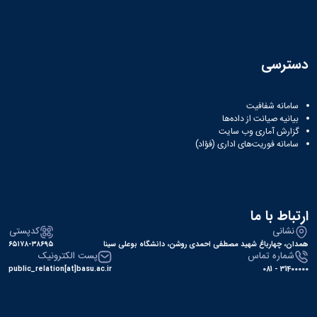
دسترسی
سامانه شفافیت
بیانیه صیانت از داده‌ها
گزارش آماری وب‌ سایت
سامانه فوریت‌های اداری (فؤاد)
ارتباط با ما
نشانی
کدپستی
همدان، چهارباغ شهید مصطفی احمدی روشن، دانشگاه بوعلی سینا
۶۵۱۷۸-۳۸۶۹۵
شماره تماس
پست الکترونیک
public_relation[at]basu.ac.ir
31400000 - 081