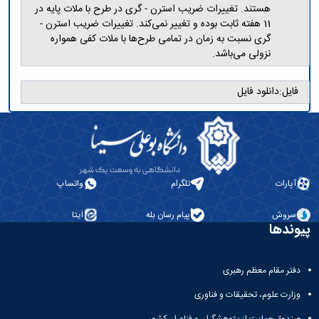
هستند. تغییرات ضریب استرن - گری در طرح با ملات پایه در
11 هفته ثابت بوده و تغییر نمی‌کند. تغییرات ضریب استرن -
گری نسبت به زمان در تمامی طرح‌ها با ملات کفی همواره
نزولی می‌باشد.
فایل:
دانلود فایل
آپارات
تلگرام
واتساپ
سروش
پیام رسان بله
ایتا
پیوندها
دفتر مقام معظم رهبری
وزارت علوم، تحقیقات و فناوری
صندوق حمایت از پژوهشگران و فناوران کشور