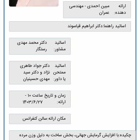
و
معاونت
مهندسی
گروه
ارائه
مبین احمدی - مهندسی
آئین
پژوهشی
مکانیک
صنایع
دهنده:
عمران
نامه
معاونت
مهندسی
گروه
ها
تحصیلات
کامپیوتر
کامپیوتر
اساتید راهنما:
دکتر ابراهیم قیاسوند
سمینارها
تکمیلی
نشریات
و
کمیته
پژوهش
پایان
منتخب
اساتید
دکتر محمد مهدی
های
نامه
هیات
مشاور:
رستگار
مهندسی
ها
ممیزی
صنایع
آیین‌نامه‌های
کمیته
در
اساتید
دکتر جواد طاهری
معاونت
ترفیع
سیستم
ممتحن
نژاد و دکتر سید
آموزشی
شورای
تولید
یا داور:
مهدی حسینیان
فرهنگی
Journal
دانشکده
of
زمان و تاریخ
ساعت 10 -
Stress
ارائه:
1403/6/27
Analysis
دفتر
ارتباط
مکان ارائه:
سالن کنفرانس
با
صنعت
کارآموزی
چکیده:
با افزایش گرمایش جهانی، بخش ساخت به دلیل وزن مرده