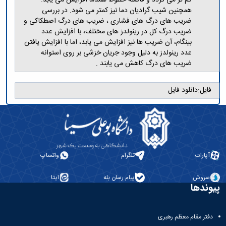
همچنین شیب گرادیان دما نیز کمتر می شود. در بررسی
ضریب های درگ های فشاری ، ضریب های درگ اصطکاکی و
ضریب درگ کل در رینولدز های مختلف، با افزایش عدد
بینگام، آن ضریب ها نیز افزایش می یابد، اما با افزایش یافتن
عدد رینولدز به دلیل وجود جریان خزشی بر روی استوانه
ضریب های درگ کاهش می یابند .
فایل:
دانلود فایل
آپارات
تلگرام
واتساپ
سروش
پیام رسان بله
ایتا
پیوندها
دفتر مقام معظم رهبری