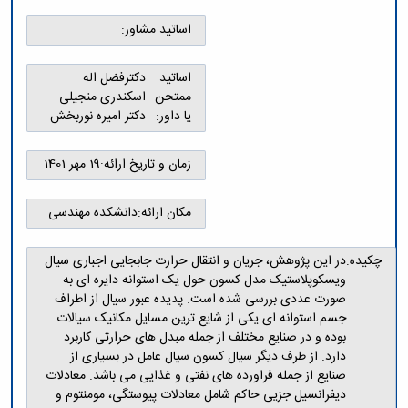
و
معاونت
مهندسی
گروه
آئین
پژوهشی
اساتید مشاور:
مکانیک
صنایع
نامه
معاونت
مهندسی
گروه
ها
تحصیلات
کامپیوتر
کامپیوتر
اساتید
دکترفضل اله
سمینارها
تکمیلی
نشریات
ممتحن
اسکندری منجیلی-
و
کمیته
پژوهش
یا داور:
دکتر امیره نوربخش
پایان
منتخب
های
نامه
هیات
مهندسی
ها
ممیزی
زمان و تاریخ ارائه:
19 مهر 1401
صنایع
آیین‌نامه‌های
کمیته
در
معاونت
ترفیع
سیستم
آموزشی
مکان ارائه:
دانشکده مهندسی
شورای
تولید
فرهنگی
Journal
دانشکده
چکیده:
در این پژوهش، جریان و انتقال حرارت جابجایی اجباری سیال
of
ویسکوپلاستیک مدل کسون حول یک استوانه دایره ای به
Stress
صورت عددی بررسی شده است. پدیده عبور سیال از اطراف
Analysis
جسم استوانه ای یکی از شایع ترین مسایل مکانیک سیالات
دفتر
بوده و در صنایع مختلف از جمله مبدل های حرارتی کاربرد
ارتباط
با
دارد. از طرف دیگر سیال کسون سیال عامل در بسیاری از
صنعت
صنایع از جمله فراورده های نفتی و غذایی می باشد. معادلات
کارآموزی
دیفرانسیل جزیی حاکم شامل معادلات پیوستگی، مومنتوم و