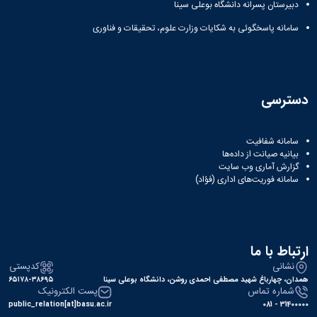
دبیرستان پسرانه دانشگاه بوعلی سینا
سامانه پاسخگوئی به شکایات وزارت علوم، تحقیقات و فناوری
دسترسی
سامانه شفافیت
بیانیه صیانت از داده‌ها
گزارش آماری وب‌ سایت
سامانه فوریت‌های اداری (فؤاد)
ارتباط با ما
نشانی
کدپستی
همدان، چهارباغ شهید مصطفی احمدی روشن، دانشگاه بوعلی سینا
۶۵۱۷۸-۳۸۶۹۵
شماره تماس
پست الکترونیک
public_relation[at]basu.ac.ir
31400000 - 081