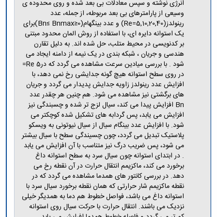
مراکز
انرژی نوشته و سپس معادلات بی بعد شده و روی محدوده ی
مرتبط
وسیعی از پارامترهای بی بعد مربوطه، از جمله، عدد
بنیاد
رینولدز(Re=5,10,20,40) و عدد بینگهام(0≤Bn≤ Bnmax)برای
ملی
یک استوانه دایره ای، با استفاده از روش المان محدود مبتنی
نخبگان
بر کدنویسی در محیط متلب، حل شده اند. به دلیل تقارن
شرکت
هندسی و جریان ، شبکه بندی در یک نیمه از دامنه ایجاد می
های
شود . با بررسی میادین سرعت مشاهده می گردد که در5 Re=
دانش
در روی سطح استوانه هیچ گونه جدایشی رخ نمی دهد، با
بنیان
افزایش عدد رینولدز زاویه جدایش پدیدار می گردد و جریان
آئین
های برگشتی نیز مشاهده می شود. هم چنین هر چقدر عدد
نامه ها
Bn افزایش پیدا می کند، سیال لزج تر شده و چسبندگی نیز
و
افزایش می یابد، پس گردابه های تشکیل شده کوچکتر می
فرآیندها
شود. با افزایش عدد بینگام سیال از سیال نیوتونی به ویسکو
آئین
پلاستیک تبدیل می گردد، چون چسیندگی سطح با سیال بیشتر
نامه
می شود، پس ضریب درگ نیز متناسب با آن افزایش می یابد
نامه
. در ابتدای استوانه چون سیال سرد به سطح استوانه داغ
های
برخورد می کند، ماکزیمم انتقال حرارت در آن نقطه رخ می
پژوهشی
دهد. در بررسی کانتور های همدما مشاهده می گردد که در
فرم
نقطه ماکزیمم شار حرارتی که همان نقطه برخورد سیال سرد با
های
استوانه داغ می باشد، فواصل خطوط هم دما به همدیگر خیلی
پژوهشی
نزدیک می باشند. انتقال حرارت با حرکت سیال روی استوانه
کم تر می گردد و فاصله خطوط همدما افرایش می یابد.