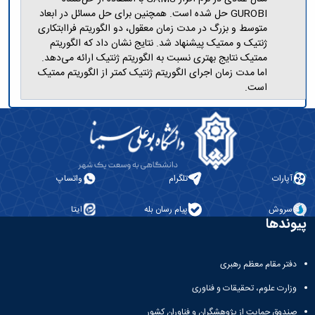
GUROBI حل شده است. همچنین برای حل مسائل در ابعاد
متوسط و بزرگ در مدت زمان معقول، دو الگوریتم فراابتکاری
ژنتیک و ممتیک پیشنهاد شد. نتایج نشان داد که الگوریتم
ممتیک نتایج بهتری نسبت به الگوریتم ژنتیک ارائه می‌دهد.
اما مدت زمان اجرای الگوریتم ژنتیک کمتر از الگوریتم ممتیک
است.
آپارات
تلگرام
واتساپ
سروش
پیام رسان بله
ایتا
پیوندها
دفتر مقام معظم رهبری
وزارت علوم، تحقیقات و فناوری
صندوق حمایت از پژوهشگران و فناوران کشور