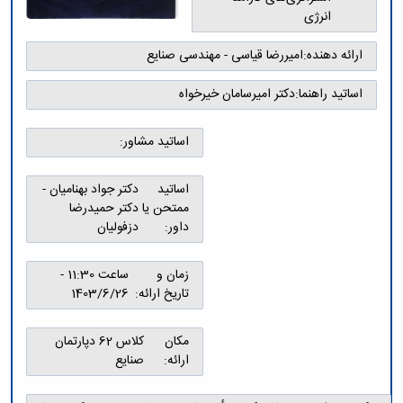
و
معاونت
مهندسی
انرژی
گروه
آئین
پژوهشی
مکانیک
صنایع
نامه
معاونت
مهندسی
گروه
ارائه دهنده:
امیررضا قیاسی - مهندسی صنایع
ها
تحصیلات
کامپیوتر
کامپیوتر
سمینارها
تکمیلی
نشریات
اساتید راهنما:
دکتر امیرسامان خیرخواه
و
کمیته
پژوهش
پایان
منتخب
های
نامه
هیات
اساتید مشاور:
مهندسی
ها
ممیزی
صنایع
آیین‌نامه‌های
کمیته
در
اساتید
دکتر جواد بهنامیان -
معاونت
ترفیع
سیستم
ممتحن یا
دکتر حمیدرضا
آموزشی
شورای
تولید
داور:
دزفولیان
فرهنگی
Journal
دانشکده
of
زمان و
ساعت 11:30 -
Stress
تاریخ ارائه:
1403/6/26
Analysis
دفتر
ارتباط
مکان
کلاس 62 دپارتمان
با
ارائه:
صنایع
صنعت
کارآموزی