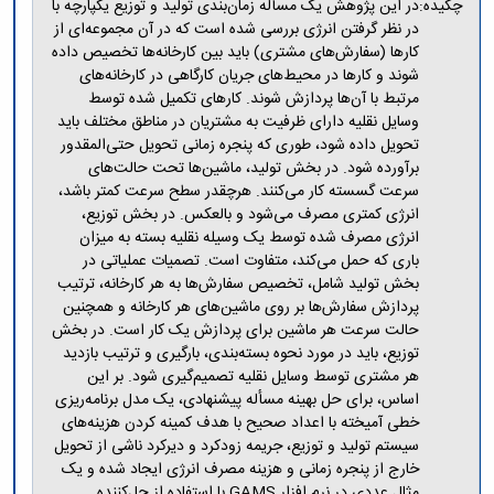
مراکز
چکیده:
در این پژوهش یک مسأله زمان‌بندی تولید و توزیع یکپارچه با
مرتبط
در نظر گرفتن انرژی بررسی شده است که در آن مجموعه‌ای از
بنیاد
کارها (سفارش‌های مشتری) باید بین کارخانه‌ها تخصیص داده
ملی
شوند و کارها در محیط‌های جریان کارگاهی در کارخانه‌های
نخبگان
مرتبط با آن‌ها پردازش ‌شوند. کارهای تکمیل شده توسط
شرکت
وسایل نقلیه دارای ظرفیت به مشتریان در مناطق مختلف باید
های
تحویل داده شود، طوری که پنجره زمانی تحویل حتی‌المقدور
دانش
برآورده شود. در بخش تولید، ماشین‌ها تحت حالت‌های
بنیان
سرعت گسسته کار می‌کنند. هرچقدر سطح سرعت کمتر باشد،
آئین
انرژی کمتری مصرف می‌شود و بالعکس. در بخش توزیع،
نامه ها
انرژی مصرف شده توسط یک وسیله نقلیه بسته به میزان
و
باری که حمل می‌کند، متفاوت است. تصمیات عملیاتی در
فرآیندها
بخش تولید شامل، تخصیص سفارش‌ها به هر کارخانه، ترتیب
آئین
پردازش سفارش‌ها بر روی ماشین‌های هر کارخانه و همچنین
نامه
حالت سرعت هر ماشین برای پردازش یک کار است. در بخش
نامه
توزیع، باید در مورد نحوه بسته‌بندی، بارگیری و ترتیب بازدید
های
هر مشتری توسط وسایل نقلیه تصمیم‌گیری شود. بر این
پژوهشی
اساس، برای حل بهینه مسأله پیشنهادی، یک مدل برنامه‌ریزی
فرم
خطی آمیخته با اعداد صحیح با هدف کمینه کردن هزینه‌های
های
سیستم تولید و توزیع، جریمه زودکرد و دیرکرد ناشی از تحویل
پژوهشی
خارج از پنجره زمانی و هزینه مصرف انرژی ایجاد شده و یک
مثال عددی در نرم افزار GAMS با استفاده از حل‌کننده