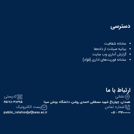
دسترسی
سامانه شفافیت
بیانیه صیانت از داده‌ها
گزارش آماری وب‌ سایت
سامانه فوریت‌های اداری (فؤاد)
ارتباط با ما
نشانی
کدپستی
همدان، چهارباغ شهید مصطفی احمدی روشن، دانشگاه بوعلی سینا
۶۵۱۷۸-۳۸۶۹۵
شماره تماس
پست الکترونیک
public_relation[at]basu.ac.ir
31400000 - 081