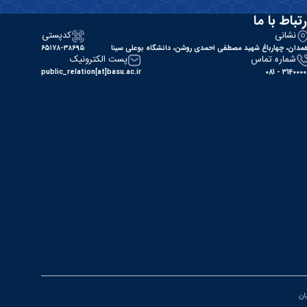
رتباط با ما
نشانی
کدپستی
مدان، چهارباغ شهید مصطفی احمدی روشن، دانشگاه بوعلی سینا
۶۵۱۷۸-۳۸۶۹۵
شماره تماس
پست الکترونیک
public_relation[at]basu.ac.ir
31400000 - 0
یان