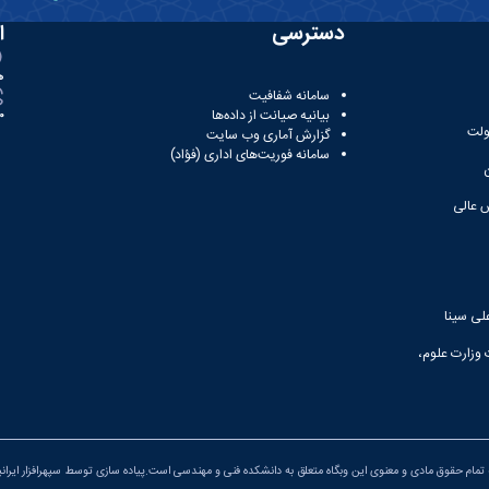
دسترسی
ا
ه
سامانه شفافیت
بیانیه صیانت از داده‌ها
81
ولت
گزارش آماری وب‌ سایت
سامانه فوریت‌های اداری (فؤاد)
 عالی
لی سینا
 وزارت علوم،
تمام حقوق مادی و معنوی این وبگاه متعلق به دانشکده فنی و مهندسی است.پیاده سازی توسط
سپهرافزار ایران