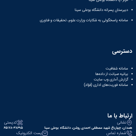
مراکز
مرتبط
دبیرستان پسرانه دانشگاه بوعلی سینا
بنیاد
ملی
سامانه پاسخگوئی به شکایات وزارت علوم، تحقیقات و فناوری
نخبگان
شرکت
های
دانش
بنیان
دسترسی
آئین
نامه ها
و
سامانه شفافیت
فرآیندها
بیانیه صیانت از داده‌ها
آئین
گزارش آماری وب‌ سایت
سامانه فوریت‌های اداری (فؤاد)
نامه
نامه
های
پژوهشی
فرم
ارتباط با ما
های
نشانی
کدپستی
پژوهشی
همدان، چهارباغ شهید مصطفی احمدی روشن، دانشگاه بوعلی سینا
۶۵۱۷۸-۳۸۶۹۵
شماره تماس
پست الکترونیک