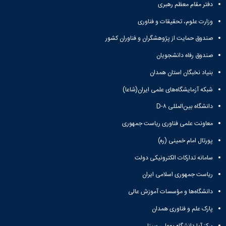
و
معاونت
دفتر مقام معظم رهبری
مهندسی
گروه
آئین
پژوهشی
مکانیک
صنایع
نامه
وزارت علوم، تحقیقات و فناوری
معاونت
مهندسی
گروه
ها
تحصیلات
کامپیوتر
صندوق حمایت از پژوهشگران و فناوران کشور
کامپیوتر
سمینارها
تکمیلی
نشریات
و
کمیته
صندوق رفاه دانشجویان
پژوهش
پایان
منتخب
های
بنیاد نخبگان استان همدان
نامه
هیات
مهندسی
ها
ممیزی
شبکه آزمایشگاه‌های علمی ایران(شاعا)
صنایع
آیین‌نامه‌های
کمیته
در
معاونت
دانشگاه بین‌المللی D-۸
ترفیع
سیستم
آموزشی
شورای
معاونت علمی فناوری ریاست جمهوری
تولید
فرهنگی
Journal
دانشکده
پورتال امام خمینی (ره)
of
Stress
سامانه تدارکات الکترونیکی دولت
Analysis
ریاست جمهوری اسلامی ایران
دفتر
ارتباط
دانشگاه‌ها و مؤسسات آموزش عالی
با
صنعت
پارک علم و فناوری همدان
کارآموزی
مرکز آپا دانشگاه بوعلی سینا