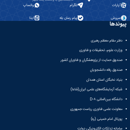
آپارات
تلگرام
واتساپ
سروش
پیام رسان بله
ایتا
پیوندها
دفتر مقام معظم رهبری
وزارت علوم، تحقیقات و فناوری
صندوق حمایت از پژوهشگران و فناوران کشور
صندوق رفاه دانشجویان
بنیاد نخبگان استان همدان
شبکه آزمایشگاه‌های علمی ایران(شاعا)
دانشگاه بین‌المللی D-۸
معاونت علمی فناوری ریاست جمهوری
پورتال امام خمینی (ره)
سامانه تدارکات الکترونیکی دولت