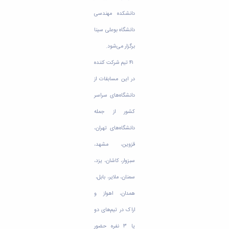
مراکز
مرتبط
دانشکده مهندسی
بنیاد
ملی
دانشگاه بوعلی سینا
نخبگان
برگزار می‌شود.
شرکت
های
۴۱ تیم شرکت کننده
دانش
در این مسابقات از
بنیان
آئین
دانشگاه‌های سراسر
نامه ها
کشور از جمله
و
فرآیندها
دانشگاه‌های تهران،
آئین
نامه
قزوین، مشهد،
نامه
سبزوار، کاشان، یزد،
های
پژوهشی
سمنان، ملایر، بابل،
فرم
همدان، اهواز و
های
پژوهشی
اراک در تیم‌های دو
یا ۳ نفره حضور