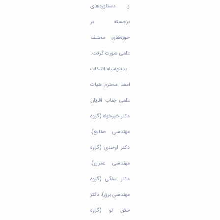
مراکز
و دستاوردهای
مرتبط
بنیاد
برجسته در
ملی
حوزه‌های مختلف
نخبگان
شرکت
علمی صورت گرفت.
های
بدینوسیله انتخاب
دانش
بنیان
اعضا محترم هیات
آئین
نامه ها
علمی جناب آقایان
و
دکتر خیرخواه (گروه
فرآیندها
آئین
مهندسی صنایع)،
نامه
دکتر اوحدی (گروه
نامه
های
مهندسی عمران)،
پژوهشی
دکتر سلگی (گروه
فرم
های
مهندسی برق)، دکتر
پژوهشی
ختن لو (گروه