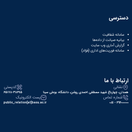
دسترسی
سامانه شفافیت
بیانیه صیانت از داده‌ها
گزارش آماری وب‌ سایت
سامانه فوریت‌های اداری (فؤاد)
ارتباط با ما
نشانی
کدپستی
همدان، چهارباغ شهید مصطفی احمدی روشن، دانشگاه بوعلی سینا
۶۵۱۷۸-۳۸۶۹۵
شماره تماس
پست الکترونیک
public_relation[at]basu.ac.ir
31400000 - 081