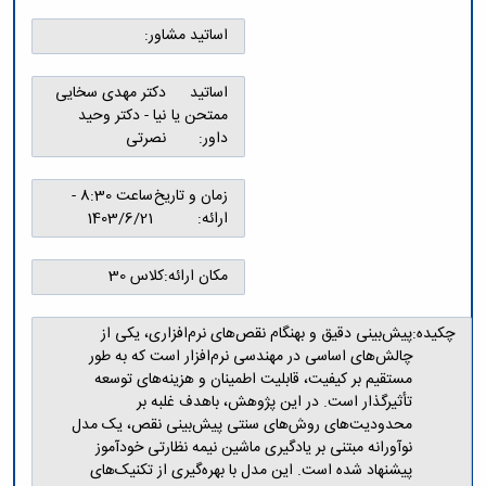
و
معاونت
مهندسی
گروه
آئین
پژوهشی
اساتید مشاور:
مکانیک
صنایع
نامه
معاونت
مهندسی
گروه
ها
تحصیلات
کامپیوتر
کامپیوتر
اساتید
دکتر مهدی سخایی
سمینارها
تکمیلی
نشریات
ممتحن یا
نیا - دکتر وحید
و
کمیته
پژوهش
داور:
نصرتی
پایان
منتخب
های
نامه
هیات
مهندسی
ها
ممیزی
زمان و تاریخ
ساعت 8:30 -
صنایع
آیین‌نامه‌های
کمیته
ارائه:
1403/6/21
در
معاونت
ترفیع
سیستم
آموزشی
شورای
تولید
مکان ارائه:
کلاس 30
فرهنگی
Journal
دانشکده
of
چکیده:
پیش‌بینی دقیق و بهنگام نقص‌های نرم‌افزاری، یکی از
Stress
چالش‌های اساسی در مهندسی نرم‌افزار است که به طور
Analysis
مستقیم بر کیفیت، قابلیت اطمینان و هزینه‌های توسعه
دفتر
تأثیرگذار است. در این پژوهش، باهدف غلبه بر
ارتباط
با
محدودیت‌های روش‌های سنتی پیش‌بینی نقص، یک مدل
صنعت
نوآورانه مبتنی بر یادگیری ماشین نیمه نظارتی خودآموز
کارآموزی
پیشنهاد شده است. این مدل با بهره‌گیری از تکنیک‌های