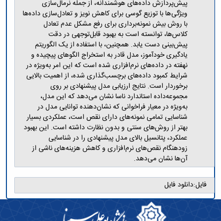
مراکز
پیش‌پردازش داده‌های هوشمندانه، از جمله نرمال‌سازی
مرتبط
ویژگی‌ها با توزیع گوسی برای کاهش نویز و تعادل‌سازی داده‌ها
بنیاد
با روش بیش نمونه‌برداری برای رفع مشکل عدم تعادل
ملی
کلاس‌ها، توانسته است به بهبود قابل‌توجهی در دقت
نخبگان
پیش‌بینی دست یابد. همچنین، با استفاده از یک الگوریتم
شرکت
یادگیری خودآموز، مدل قادر به استخراج الگوهای پیچیده و
های
نهفته در داده‌های نرم‌افزاری شده است که این امر به‌ویژه در
دانش
شرایط کمبود داده‌های برچسب‌گذاری شده، از اهمیت بالایی
بنیان
برخوردار است. نتایج ارزیابی مدل پیشنهادی بر روی
آئین
مجموعه‌داده استاندارد ناسا نشان می‌دهد که این مدل،
نامه ها
به‌ویژه در معیار فراخوانی که نشان‌دهنده توانایی مدل در
و
شناسایی تمامی نمونه‌های دارای نقص است، عملکردی بسیار
فرآیندها
بهتر از روش‌های سنتی و بدون نظارت داشته است. این بهبود
آئین
عملکرد، پتانسیل بالای مدل پیشنهادی را در شناسایی
نامه
زودهنگام نقص‌های نرم‌افزاری و کاهش هزینه‌های ناشی از
نامه
آن‌ها نشان می‌دهد.
های
پژوهشی
فرم
فایل:
دانلود فایل
های
پژوهشی