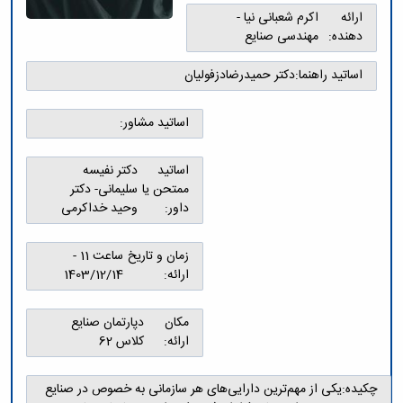
و
معاونت
مهندسی
گروه
ارائه
اکرم شعبانی نیا -
آئین
پژوهشی
مکانیک
صنایع
دهنده:
مهندسی صنایع
نامه
معاونت
مهندسی
گروه
ها
تحصیلات
کامپیوتر
کامپیوتر
اساتید راهنما:
دکتر حمیدرضادزفولیان
سمینارها
تکمیلی
نشریات
و
کمیته
پژوهش
پایان
منتخب
اساتید مشاور:
های
نامه
هیات
مهندسی
ها
ممیزی
صنایع
اساتید
دکتر نفیسه
آیین‌نامه‌های
کمیته
در
ممتحن یا
سلیمانی- دکتر
معاونت
ترفیع
سیستم
داور:
وحید خداکرمی
آموزشی
شورای
تولید
فرهنگی
Journal
دانشکده
زمان و تاریخ
ساعت 11 -
of
ارائه:
1403/12/14
Stress
Analysis
دفتر
مکان
دپارتمان صنایع
ارتباط
ارائه:
کلاس 62
با
صنعت
کارآموزی
چکیده:
یکی از مهم‌ترین دارایی‌های هر سازمانی به خصوص در صنایع