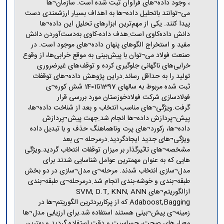
مراکز
، وجود داده¬های فراوان ثبت شده است. سازمان¬ها
مرتبط
می¬توانند باتحلیل داده¬ها به اهداف بسیار ارزشمندی دست
بنیاد
پیدا کنند. یکی از مهم‌ترین ابزارهای تحلیل این داده¬ها
ملی
دانش داده‌کاوی است.هدف داده-کاوی به‌دست‌آوردن دانش
نخبگان
مفید و استخراج الگوهای پنهان داده¬های موجود است. در
شرکت
صنعت فولاد می¬توان با پیش‌بینی به موقع خرابی‌ها، از وقوع
های
خرابی‌های ناگهانی جلوگیری کرده و توقف‌های غیرضروری
دانش
تولید را به حداقل رساند.دراین پژوهش داده¬های توقفات
بنیان
ثبت شده مربوط به سالهای 1397تا1401 شش کوره¬ی
آئین
فولادسازی شرکت فولادخوزستان مورد بررسی قرار
نامه ها
گرفت.ویژگی¬های مناسب انتخاب و بعد از شناخت داده¬ها،
و
پیش¬پردازش داده¬ها انجام شد.جهت پیش¬پردازش
فرآیندها
داده¬ها، رکورد¬های پرت وناهماهنگ حذف و با تبدیل داده
آئین
ویژگی¬های جدید ایجادگردید.درمرحله ¬ی بعد
نامه
مشخصه¬های تاثیرگذار بر میزان توقفات انتخاب گردید.ویژگی
نامه
هایی که به عنوان مهمترین عوامل شناسایی شدند برای
های
مدل¬سازی انتخاب شدند. مرحله¬ی مدل¬سازی در دو بخش
پژوهشی
طبقه¬بندی و خوشه-بندی انجام شد.درمرحله¬ی طبقه¬بندی
فرم
ازالگوریتم¬های SVM, D.T, KNN, ANN
های
Adaboost,Bagging که از پرکاربردترین الگوریتم¬ها در
پژوهشی
زمینه¬ی پیش¬بینی هستند استفاده شد.برای ارزیابی مدل¬ها
معیار های صحت، حساسیت و دقت استفاده گردید و بهترین