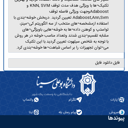
تکنیک¬ها با ویژگی هدف مدت توقف KNN, SVM و
Adaboostوجهت ویژگی فاصله توقف
Adaboost,Ann,Svm تعیین گردید. دربخش خوشه¬بندی با
استفاده ازمشخصه¬های منتخب از سه الگوریتم کی¬مینز،
تواستپ و کوهنن داده¬ها به خوشه¬هایی باویژگی¬های
مشابه تقسیم¬بندی شدند وتعداد مناسب خوشه در هر روش
با توجه به شاخص سیلهوت تعیین گردید.با این تکنیک
می¬توان تجهیزات را بر اساس شباهت¬ها خوشه¬بندی کرد.
فایل:
دانلود فایل
آپارات
تلگرام
واتساپ
سروش
پیام رسان بله
ایتا
پیوندها