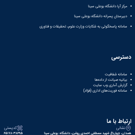
مراکز
مرتبط
مرکز آپا دانشگاه بوعلی سینا
بنیاد
دبیرستان پسرانه دانشگاه بوعلی سینا
ملی
نخبگان
سامانه پاسخگوئی به شکایات وزارت علوم، تحقیقات و فناوری
شرکت
های
دانش
بنیان
آئین
دسترسی
نامه ها
و
فرآیندها
سامانه شفافیت
آئین
بیانیه صیانت از داده‌ها
نامه
گزارش آماری وب‌ سایت
سامانه فوریت‌های اداری (فؤاد)
نامه
های
پژوهشی
فرم
های
ارتباط با ما
پژوهشی
نشانی
کدپستی
همدان، چهارباغ شهید مصطفی احمدی روشن، دانشگاه بوعلی سینا
۶۵۱۷۸-۳۸۶۹۵