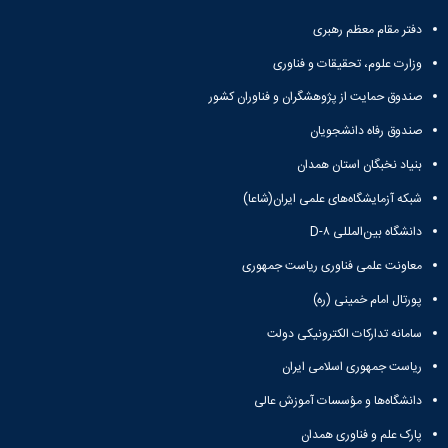
و
معاونت
مهندسی
گروه
آئین
پژوهشی
دفتر مقام معظم رهبری
مکانیک
صنایع
نامه
معاونت
مهندسی
گروه
ها
وزارت علوم، تحقیقات و فناوری
تحصیلات
کامپیوتر
کامپیوتر
سمینارها
تکمیلی
صندوق حمایت از پژوهشگران و فناوران کشور
نشریات
و
کمیته
پژوهش
پایان
منتخب
صندوق رفاه دانشجویان
های
نامه
هیات
مهندسی
بنیاد نخبگان استان همدان
ها
ممیزی
صنایع
آیین‌نامه‌های
کمیته
شبکه آزمایشگاه‌های علمی ایران(شاعا)
در
معاونت
ترفیع
سیستم
آموزشی
دانشگاه بین‌المللی D-۸
شورای
تولید
فرهنگی
معاونت علمی فناوری ریاست جمهوری
Journal
دانشکده
of
پورتال امام خمینی (ره)
Stress
Analysis
سامانه تدارکات الکترونیکی دولت
دفتر
ریاست جمهوری اسلامی ایران
ارتباط
با
دانشگاه‌ها و مؤسسات آموزش عالی
صنعت
کارآموزی
پارک علم و فناوری همدان