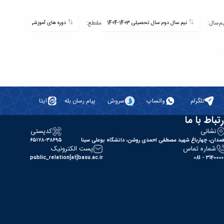
تاریخ
یم‌سال:
مقطع:
نیم سال دوم سال تحصیلی 1403-1404
دوره های آموزشی
به‌روزرسا
-
تلگرام
واتساپ
سروش
پیام رسان بله
ایتا
رتباط با ما
نشانی
کدپستی
مدان، چهارباغ شهید مصطفی احمدی روشن، دانشگاه بوعلی سینا
۶۵۱۷۸-۳۸۶۹۵
شماره تماس
پست الکترونیک
public_relation[at]basu.ac.ir
31400000 - 0