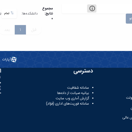
مجموع
نتایج:
دانشکده‌ها:
ن
تمام
و
0
قبل
1
بعد
آپارات
دسترسی
ا
ه
سامانه شفافیت
بیانیه صیانت از داده‌ها
81
ولت
گزارش آماری وب‌ سایت
سامانه فوریت‌های اداری (فؤاد)
 عالی