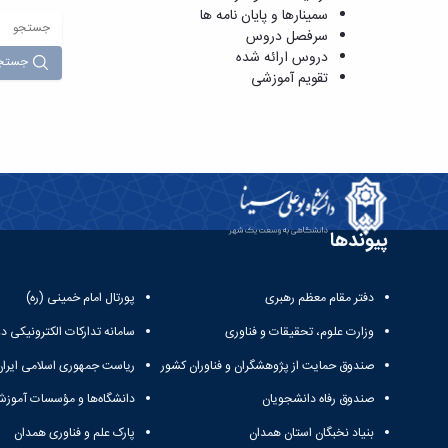
سمینارها و پایان نامه ها
سرفصل دروس
دروس ارائه شده
جستج
تقویم آموزشی
پیوندها
دفتر مقام معظم رهبری
پورتال امام خمینی (ره)
وزارت علوم، تحقیقات و فناوری
سامانه تدارکات الکترونیکی د
صندوق حمایت از پژوهشگران و فناوران کشور
ریاست جمهوری اسلامی ایران
صندوق رفاه دانشجویان
دانشگاه‌ها و مؤسسات آموزش
بنیاد نخبگان استان همدان
پارک علم و فناوری همدان