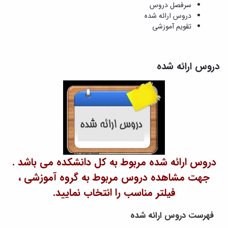
و
معاونت
سرفصل دروس
مهندسی
گروه
آئین
پژوهشی
دروس ارائه شده
مکانیک
صنایع
نامه
معاونت
تقویم آموزشی
مهندسی
گروه
ها
تحصیلات
کامپیوتر
کامپیوتر
سمینارها
تکمیلی
نشریات
و
کمیته
پژوهش
دروس ارائه شده
پایان
منتخب
های
نامه
هیات
مهندسی
ها
ممیزی
صنایع
آیین‌نامه‌های
کمیته
در
معاونت
ترفیع
سیستم
آموزشی
شورای
تولید
فرهنگی
Journal
دانشکده
of
Stress
دروس ارائه شده مربوط به کل دانشکده می باشد .
Analysis
جهت مشاهده دروس مربوط به گروه آموزشی ،
دفتر
ارتباط
فیلتر مناسب را انتخاب نمایید.
با
صنعت
فهرست دروس ارائه شده
کارآموزی