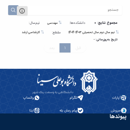
مراکز
مرتبط
بنیاد
ملی
نخبگان
مجموع نتایج: 0
دانشکده‌ها:
نیم‌سال:
مهندسی
شرکت
مقطع:
نیم سال دوم سال تحصیلی 1403-1404
کارشناسی ارشد
های
تاریخ به‌روزرسانی: -
دانش
قبل
1
بعد
بنیان
آئین
نامه ها
و
فرآیندها
آئین
نامه
نامه
های
آپارات
تلگرام
واتساپ
پژوهشی
فرم
سروش
پیام رسان بله
ایتا
های
پیوندها
پژوهشی