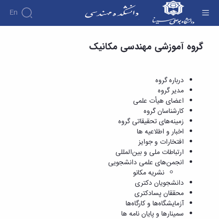
En
دروس ارائه شده - دانشکده فنی و مهندسی
گروه آموزشی مهندسی مکانیک
دانشکده
درباره
آموزش
دوره
دانشکده
پژوهش
پژوهش
کارشناسی
تاریخچه
افراد
درباره گروه
اساتید
فرم
هفته
گروه
ریاست
مدیر گروه
اساتید
های
ها
پژوهش
دانشکده
اعضای هیأت علمی
آموزشی
دانشکده
کارگاه ها
و
روسای
کارشناسان گروه
گروه
و
اساتید
آئین
پیشین
زمینه‌های تحقیقاتی گروه
های
آزمایشگاه
بازنشسته
نامه
افتخارات
اخبار و اطلاعیه ها
آموزشی
ها
ها
کارکنان
آلبوم
افتخارات و جوایز
مهندسی
گروه
آیین‌نامه‌های
دانشکده
عکس
ارتباطات ملی و بین‌المللی
برق
برق
معاونت
مهندسی
اطلاعات
انجمن‌های علمی دانشجویی
مهندسی
گروه
آموزشی
تماس
نشریه مکانو
مواد
عمران
تحصیلات
سازمان
دانشجویان دکتری
مهندسی
گروه
تکمیلی
دانشکده
محققان پسادکتری
عمران
مکانیک
فرم
معاونت
آزمایشگاه‌ها و کارگاه‌ها
مهندسی
گروه
ها
آموزشی
سمینارها و پایان نامه ها
صنایع
مواد