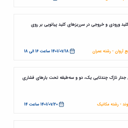
ﻠﯿﺪ ورودی و ﺧﺮوﺟﯽ در ﺳﺮرﯾﺰﻫﺎی ﮐﻠﯿﺪ ﭘﯿﺎﻧﻮﯾﯽ ﺑﺮ روی
 آروان - رشته عمران
1401/07/18 ساعت 16 الی 18
دار نازک چندتایی یک، دو و سه‌‌طبقه تحت بارهای فشاری
وند - رشته مکانیک
1401/07/20 ساعت 14