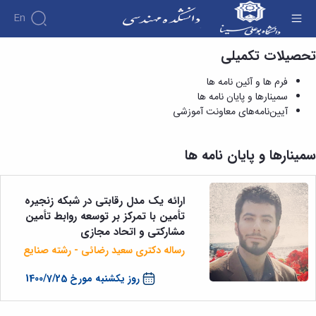
En
تحصیلات تکمیلی
سمینارها و پایان نامه ها - دانشکده فنی و مهندسی
دانشکده
فرم ها و آئین نامه ها
درباره
آموزش
سمینارها و پایان نامه ها
دوره
دانشکده
پژوهش
آیین‌نامه‌های معاونت آموزشی
پژوهش
کارشناسی
تاریخچه
افراد
اساتید
فرم
هفته
گروه
ریاست
اساتید
های
ها
پژوهش
دانشکده
سمینارها و پایان نامه ها
آموزشی
دانشکده
کارگاه ها
و
روسای
گروه
و
اساتید
آئین
پیشین
های
آزمایشگاه
بازنشسته
نامه
افتخارات
آموزشی
ها
ارائه یک مدل رقابتی در شبکه زنجیره
ها
کارکنان
آلبوم
مهندسی
گروه
تأمین با تمرکز بر توسعه روابط تأمین
آیین‌نامه‌های
دانشکده
عکس
برق
برق
معاونت
مشارکتی و اتحاد مجازی
مهندسی
اطلاعات
مهندسی
گروه
آموزشی
تماس
رساله دکتری سعید رضائی - رشته صنایع
مواد
عمران
تحصیلات
سازمان
مهندسی
گروه
تکمیلی
دانشکده
روز یکشنبه مورخ 1400/7/25
عمران
مکانیک
فرم
معاونت
مهندسی
گروه
ها
آموزشی
صنایع
مواد