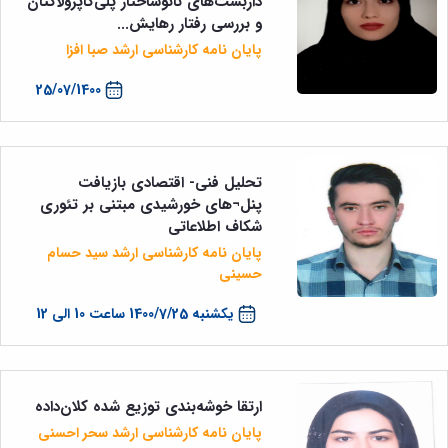
مراکز
داربست‌های نانوساختار پلی‌کاپرولاکتان
مرتبط
و بررسی رفتار رهایش...
بنیاد
پایان نامه کارشناسی ارشد صبا افزا
ملی
نخبگان
25/07/1400
شرکت
های
دانش
بنیان
تحلیل فنی- اقتصادی بازیافت
آئین
پنل¬های خورشیدی مبتنی بر تئوری
نامه ها
و
شکاف اطلاعاتی
فرآیندها
پایان نامه کارشناسی ارشد سید حسام
آئین
حسینی
نامه
نامه
یکشنبه 1400/7/25 ساعت 10 الی 12
های
پژوهشی
فرم
های
ارتقا خوشه‌بندی توزیع شده کلان‌داده
پژوهشی
پایان نامه کارشناسی ارشد سحر احسنی