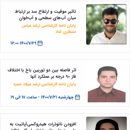
و
معاونت
مهندسی
گروه
آئین
پژوهشی
مکانیک
تاثیر موقیت و ارتفاع سد بر ارتباط
صنایع
نامه
معاونت
مهندسی
گروه
میان آب‌های سطحی و آب‌خوان
ها
تحصیلات
کامپیوتر
کامپیوتر
سمینارها
تکمیلی
پایان نامه کارشناسی ارشد عباس
نشریات
و
کمیته
منتظری شاد
پژوهش
پایان
منتخب
های
نامه
1400/7/29 16:00
هیات
مهندسی
ها
ممیزی
صنایع
آیین‌نامه‌های
کمیته
در
معاونت
ترفیع
سیستم
آموزشی
شورای
اثر فاصله بین دو توربین باخ با اختلاف
تولید
فرهنگی
فاز 90 درجه بر عملکرد آنها
Journal
دانشکده
of
پایان نامه کارشناسی ارشد میلاد حمزه
Stress
Analysis
چهارشنبه 1400/7/21 - ساعت 17 الی 19
دفتر
ارتباط
با
صنعت
افزودن نانوذرات هیدروکسی‌آپاتیت به
کارآموزی