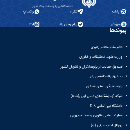
آپارات
تلگرام
واتساپ
سروش
پیام رسان بله
ایتا
پیوندها
دفتر مقام معظم رهبری
وزارت علوم، تحقیقات و فناوری
صندوق حمایت از پژوهشگران و فناوران کشور
صندوق رفاه دانشجویان
بنیاد نخبگان استان همدان
شبکه آزمایشگاه‌های علمی ایران(شاعا)
دانشگاه بین‌المللی D-۸
معاونت علمی فناوری ریاست جمهوری
پورتال امام خمینی (ره)