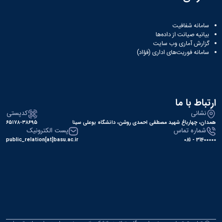
سامانه شفافیت
بیانیه صیانت از داده‌ها
گزارش آماری وب‌ سایت
سامانه فوریت‌های اداری (فؤاد)
ارتباط با ما
نشانی
کدپستی
همدان، چهارباغ شهید مصطفی احمدی روشن، دانشگاه بوعلی سینا
۶۵۱۷۸-۳۸۶۹۵
شماره تماس
پست الکترونیک
public_relation[at]basu.ac.ir
31400000 - 081