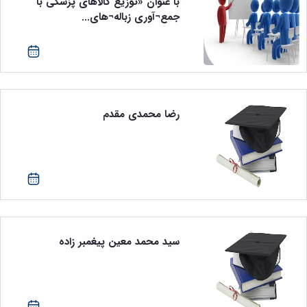
با عنوان «توزیع کالاهای پزشکی با
جمع¬آوری زباله¬های...
رضا محمدی مقدم
سید محمد معین پیغمبر زاده