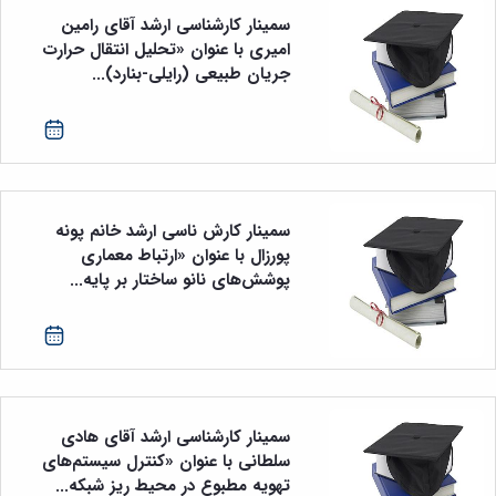
و
معاونت
مهندسی
گروه
سمینار کارشناسی ارشد آقای رامین
آئین
پژوهشی
مکانیک
صنایع
نامه
امیری با عنوان «تحلیل انتقال حرارت
معاونت
مهندسی
گروه
ها
جریان طبیعی (رایلی-بنارد)...
تحصیلات
کامپیوتر
کامپیوتر
سمینارها
تکمیلی
نشریات
و
کمیته
پژوهش
پایان
منتخب
های
نامه
هیات
مهندسی
ها
ممیزی
صنایع
آیین‌نامه‌های
کمیته
در
سمینار کارش ناسی ارشد خانم پونه
معاونت
ترفیع
سیستم
پورزال با عنوان «ارتباط معماری
آموزشی
شورای
تولید
پوشش‌های نانو ساختار بر پایه...
فرهنگی
Journal
دانشکده
of
Stress
Analysis
دفتر
ارتباط
با
سمینار کارشناسی ارشد آقای هادی
صنعت
سلطانی با عنوان «کنترل سیستم‌های
کارآموزی
تهویه مطبوع در محیط ریز شبکه...