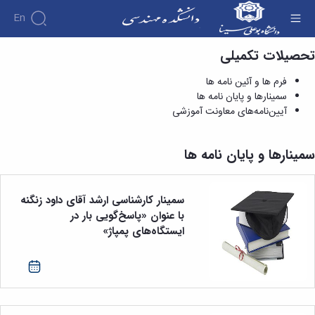
En
تحصیلات تکمیلی
سمینارها و پایان نامه ها - دانشکده فنی و مهندسی
دانشکده
فرم ها و آئین نامه ها
درباره
آموزش
سمینارها و پایان نامه ها
دوره
دانشکده
پژوهش
آیین‌نامه‌های معاونت آموزشی
پژوهش
کارشناسی
تاریخچه
افراد
اساتید
فرم
هفته
گروه
ریاست
اساتید
های
ها
پژوهش
دانشکده
سمینارها و پایان نامه ها
آموزشی
دانشکده
کارگاه ها
و
روسای
گروه
و
اساتید
آئین
پیشین
های
آزمایشگاه
بازنشسته
نامه
افتخارات
آموزشی
ها
سمینار کارشناسی ارشد آقای داود زنگنه
ها
کارکنان
آلبوم
مهندسی
گروه
با عنوان «پاسخ‌گویی بار در
آیین‌نامه‌های
دانشکده
عکس
برق
برق
معاونت
ایستگاه‌های پمپاژ»
مهندسی
اطلاعات
مهندسی
گروه
آموزشی
تماس
مواد
عمران
تحصیلات
سازمان
مهندسی
گروه
تکمیلی
دانشکده
عمران
مکانیک
فرم
معاونت
مهندسی
گروه
ها
آموزشی
صنایع
مواد