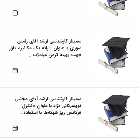
مراکز
مرتبط
بنیاد
ملی
نخبگان
شرکت
های
سمینار کارشناسی ارشد آقای رامین
دانش
سوری با عنوان «ارائه یک مکانیزم بازار
بنیان
جهت بهینه کردن مبادلات...
آئین
نامه ها
و
فرآیندها
آئین
نامه
نامه
سمینار کارشناسی ارشد آقای مجتبی
های
تویسرکانی نژاد با عنوان «کنترل
پژوهشی
فرکانس ریز شبکه‌ها با استفاده...
فرم
های
پژوهشی