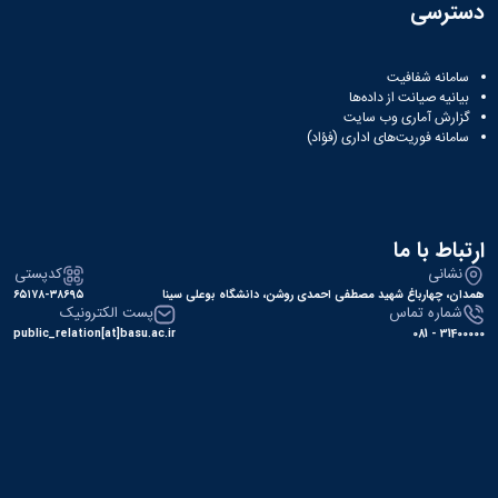
دسترسی
سامانه شفافیت
بیانیه صیانت از داده‌ها
گزارش آماری وب‌ سایت
سامانه فوریت‌های اداری (فؤاد)
ارتباط با ما
نشانی
کدپستی
همدان، چهارباغ شهید مصطفی احمدی روشن، دانشگاه بوعلی سینا
۶۵۱۷۸-۳۸۶۹۵
شماره تماس
پست الکترونیک
public_relation[at]basu.ac.ir
31400000 - 081