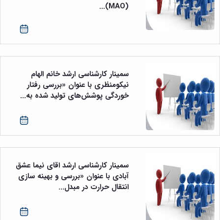
مراکز
(MAO)...
مرتبط
بنیاد
ملی
نخبگان
شرکت
های
دانش
سمینار کارشناسی ارشد خانم الهام
بنیان
نیکومنظری با عنوان «بررسی رفتار
آئین
خوردگی پوشش‌های تولید شده به...
نامه ها
و
فرآیندها
آئین
نامه
نامه
های
سمینار کارشناسی ارشد اقای نیما عشق
پژوهشی
آبادی با عنوان «بررسی و بهینه سازی
فرم
انتقال حرارت در مبدل...
های
پژوهشی