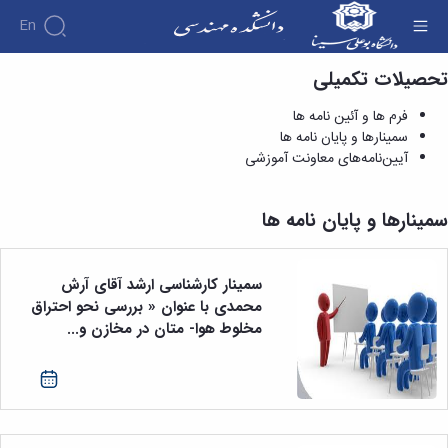
En
تحصیلات تکمیلی
سمینارها و پایان نامه ها - دانشکده فنی و مهندسی
دانشکده
فرم ها و آئین نامه ها
درباره
آموزش
سمینارها و پایان نامه ها
دوره
دانشکده
پژوهش
آیین‌نامه‌های معاونت آموزشی
پژوهش
کارشناسی
تاریخچه
افراد
اساتید
فرم
هفته
گروه
ریاست
اساتید
های
ها
پژوهش
دانشکده
سمینارها و پایان نامه ها
آموزشی
دانشکده
کارگاه ها
و
روسای
گروه
و
اساتید
آئین
پیشین
های
آزمایشگاه
بازنشسته
نامه
افتخارات
آموزشی
ها
سمینار کارشناسی ارشد آقای آرش
ها
کارکنان
آلبوم
مهندسی
گروه
محمدی با عنوان « بررسی نحو احتراق
آیین‌نامه‌های
دانشکده
عکس
برق
برق
معاونت
مخلوط هوا- متان در مخازن و...
مهندسی
اطلاعات
مهندسی
گروه
آموزشی
تماس
مواد
عمران
تحصیلات
سازمان
مهندسی
گروه
تکمیلی
دانشکده
عمران
مکانیک
فرم
معاونت
مهندسی
گروه
ها
آموزشی
صنایع
مواد