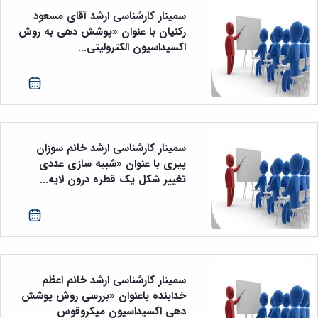
و
معاونت
مهندسی
گروه
سمینار کارشناسی ارشد آقای مسعود
آئین
پژوهشی
مکانیک
صنایع
نامه
رکنیان با عنوان «پوشش دهی به روش
معاونت
مهندسی
گروه
ها
اکسیداسیون الکترولیتی...
تحصیلات
کامپیوتر
کامپیوتر
سمینارها
تکمیلی
نشریات
و
کمیته
پژوهش
پایان
منتخب
های
نامه
هیات
مهندسی
ها
ممیزی
صنایع
آیین‌نامه‌های
کمیته
در
سمینار کارشناسی ارشد خانم سوزان
معاونت
ترفیع
سیستم
پیری با عنوان «شبیه سازی عددی
آموزشی
شورای
تولید
تغییر شکل یک قطره درون لایه...
فرهنگی
Journal
دانشکده
of
Stress
Analysis
دفتر
ارتباط
با
سمینار کارشناسی ارشد خانم اعظم
صنعت
خدابنده باعنوان «بررسی روش پوشش
کارآموزی
دهی اکسیداسیون میکروقوس