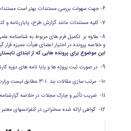
6- جهت سهولت بررسی مستندات بهتر است مستندات ماده‌های مختلف به صورت جداگانه و با استفاده از برچسب در داخل پوشه‌های مجزا قرار گیرد.
7- کلیه مستندات مانند گزارش طرح، پایان‌نامه و کتاب در داخل یک جعبه مناسب قرار گرفته و به دبیرخانه تحویل شود.
8- علاوه بر تکمیل فرم های مربوط به شناسنامه عل
و خلاصه پرونده در اختیار اعضای هیأت ممیزه قرار گی
این موضوع برای پرونده هایی که از ابتدای تابستان 1400 در هیأت ممیزه مطرح می گردند الزامی اس
9- در صورت ثبت پروژه ها و پایا نامه های دوره کارشناسی در ابلاغ آموزشی، به این پروژه ها و پایان نامه ها امتیاز تعلق می گیرد.
10- مرتب سازی مقالات بند 1-3 مطابق لیست وزارت علوم و
11- ضریب تأثیر و چارک مجلات در خلاصه گزارشنامه علمی و گزارشنامه علمی، بر اساس تاریخ ثبت و ارسال پرونده درج گردد.
12- گواهی ارائه شده سخنرانی در کنفرانسهای معتبر علمی که در زمان شیوع بیماری کرونا به صورت مجازی برگزار شده یا میشود، مورد قبول می باشد.