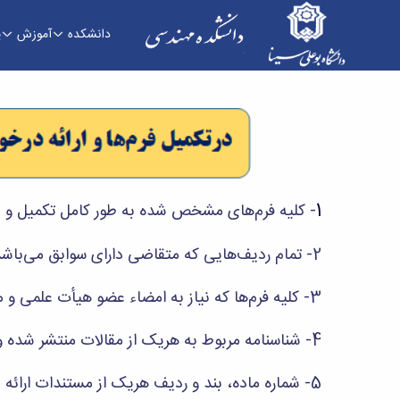
دانشکده
آموزش
پ
کمیته منتخب هیات ممیزی - دانشکده فنی و مهن
1
- کلیه فرم‌های مشخص شده به طور کامل تکمیل و ن
2- تمام ردیف‌هایی که متقاضی دارای سوابق می‌باشد باید به صورت کامل و دقیق تکمیل گردند.
3- کلیه فرم‌ها که نیاز به امضاء عضو هیأت علمی و مدیر گروه دارد، به امضاء این افراد رسیده باشد.
4- شناسنامه مربوط به هریک از مقالات منتشر شده و یا ارائه شده در کنفرانس‌ها باید تکمیل و بر روی مقاله مربوط پیوست گردد.
5- شماره ماده، بند و ردیف هریک از مستندات ارائه شده باید بر روی مستند مربوط ثبت شده باشد.