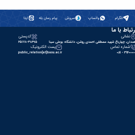
تلگرام
واتساپ
سروش
پیام رسان بله
ایتا
رتباط با ما
نشانی
کدپستی
مدان، چهارباغ شهید مصطفی احمدی روشن، دانشگاه بوعلی سینا
۶۵۱۷۸-۳۸۶۹۵
شماره تماس
پست الکترونیک
public_relation[at]basu.ac.ir
31400000 - 0