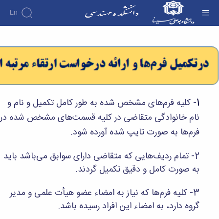
En
کمیته منتخب هیات ممیزی - دانشکده فنی و
مهندسی
دانشکده
درباره
آموزش
دوره
دانشکده
پژوهش
پژوهش
کارشناسی
تاریخچه
افراد
اساتید
فرم
هفته
گروه
ریاست
اساتید
های
ها
پژوهش
دانشکده
1
- کلیه فرم‌های مشخص شده به طور کامل تکمیل و نام و
آموزشی
دانشکده
کارگاه ها
و
روسای
گروه
نام خانوادگی متقاضی در کلیه قسمت‌های مشخص شده در
و
اساتید
آئین
پیشین
های
آزمایشگاه
بازنشسته
نامه
افتخارات
فرم‌ها به صورت تایپ شده آورده شود.
آموزشی
ها
ها
کارکنان
آلبوم
مهندسی
گروه
آیین‌نامه‌های
دانشکده
عکس
برق
2- تمام ردیف‌هایی که متقاضی دارای سوابق می‌باشد باید
برق
معاونت
مهندسی
اطلاعات
مهندسی
گروه
به صورت کامل و دقیق تکمیل گردند.
آموزشی
تماس
مواد
عمران
تحصیلات
سازمان
مهندسی
گروه
تکمیلی
دانشکده
3- کلیه فرم‌ها که نیاز به امضاء عضو هیأت علمی و مدیر
عمران
مکانیک
فرم
معاونت
گروه دارد، به امضاء این افراد رسیده باشد.
مهندسی
گروه
ها
آموزشی
صنایع
مواد