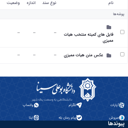
نام
نوع سند
اندازه
وضعیت
کاربر انتخاب شده
پوشه‌ها
--
--
--
فایل های کمیته منتخب هیات
ممیزی
--
--
--
عکس متن هیات ممیزی
آپارات
تلگرام
واتساپ
سروش
پیام رسان بله
ایتا
پیوندها