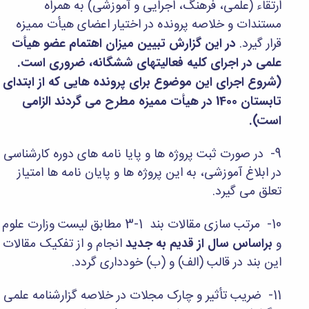
مراکز
ارتقاء (علمی، فرهنگ، اجرایی و آموزشی) به همراه
مرتبط
مستندات و خلاصه پرونده در اختیار اعضای هیأت ممیزه
بنیاد
قرار گیرد.
در این گزارش تبیین میزان اهتمام عضو هیأت
ملی
نخبگان
علمی در اجرای کلیه فعالیتهای ششگانه، ضروری است.
شرکت
(شروع اجرای این موضوع برای پرونده هایی که از ابتدای
های
تابستان 1400 در هیأت ممیزه مطرح می گردند الزامی
دانش
بنیان
است).
آئین
نامه ها
9- در صورت ثبت پروژه ها و پایا نامه های دوره کارشناسی
و
فرآیندها
در ابلاغ آموزشی، به این پروژه ها و پایان نامه ها امتیاز
آئین
تعلق می گیرد.
نامه
نامه
10- مرتب سازی مقالات بند 1-3 مطابق لیست وزارت علوم
های
پژوهشی
و
براساس سال از قدیم به جدید
انجام و از تفکیک مقالات
فرم
این بند در قالب (الف) و (ب) خودداری گردد.
های
پژوهشی
11- ضریب تأثیر و چارک مجلات در خلاصه گزارشنامه علمی