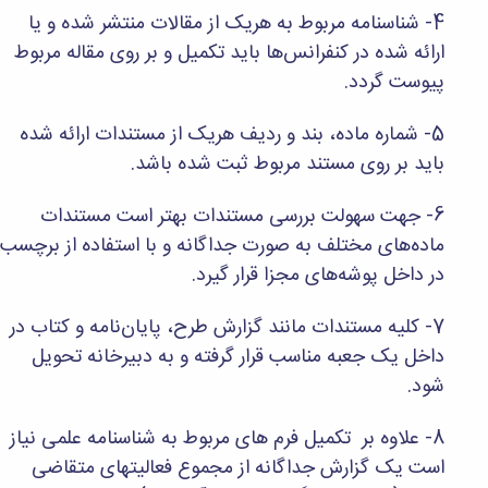
و
معاونت
مهندسی
4- شناسنامه مربوط به هریک از مقالات منتشر شده و یا
گروه
آئین
پژوهشی
مکانیک
صنایع
نامه
ارائه شده در کنفرانس‌ها باید تکمیل و بر روی مقاله مربوط
معاونت
مهندسی
گروه
ها
تحصیلات
پیوست گردد.
کامپیوتر
کامپیوتر
سمینارها
تکمیلی
نشریات
و
کمیته
5- شماره ماده، بند و ردیف هریک از مستندات ارائه شده
پژوهش
پایان
منتخب
های
باید بر روی مستند مربوط ثبت شده باشد.
نامه
هیات
مهندسی
ها
ممیزی
صنایع
آیین‌نامه‌های
کمیته
6- جهت سهولت بررسی مستندات بهتر است مستندات
در
معاونت
ترفیع
ماده‌های مختلف به صورت جداگانه و با استفاده از برچسب
سیستم
آموزشی
شورای
تولید
در داخل پوشه‌های مجزا قرار گیرد.
فرهنگی
Journal
دانشکده
of
7- کلیه مستندات مانند گزارش طرح، پایان‌نامه و کتاب در
Stress
داخل یک جعبه مناسب قرار گرفته و به دبیرخانه تحویل
Analysis
شود.
دفتر
ارتباط
با
8- علاوه بر تکمیل فرم های مربوط به شناسنامه علمی نیاز
صنعت
است یک گزارش جداگانه از مجموع فعالیتهای متقاضی
کارآموزی