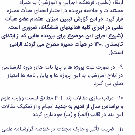
مراکز
ارتقاء (علمی، فرهنگ، اجرایی و آموزشی) به همراه
مرتبط
مستندات و خلاصه پرونده در اختیار اعضای هیأت ممیزه
بنیاد
قرار گیرد.
در این گزارش تبیین میزان اهتمام عضو هیأت
ملی
نخبگان
علمی در اجرای کلیه فعالیتهای ششگانه، ضروری است.
شرکت
(شروع اجرای این موضوع برای پرونده هایی که از ابتدای
های
تابستان 1400 در هیأت ممیزه مطرح می گردند الزامی
دانش
بنیان
است).
آئین
نامه ها
9- در صورت ثبت پروژه ها و پایا نامه های دوره کارشناسی
و
فرآیندها
در ابلاغ آموزشی، به این پروژه ها و پایان نامه ها امتیاز
آئین
تعلق می گیرد.
نامه
نامه
10- مرتب سازی مقالات بند 1-3 مطابق لیست وزارت علوم
های
پژوهشی
و
براساس سال از قدیم به جدید
انجام و از تفکیک مقالات
فرم
این بند در قالب (الف) و (ب) خودداری گردد.
های
پژوهشی
11- ضریب تأثیر و چارک مجلات در خلاصه گزارشنامه علمی