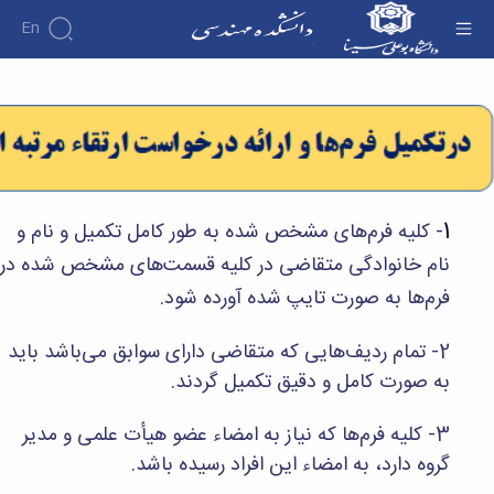
En
کمیته منتخب هیات ممیزی - دانشکده فنی و
مهندسی
دانشکده
درباره
آموزش
دوره
دانشکده
پژوهش
پژوهش
کارشناسی
تاریخچه
افراد
اساتید
فرم
هفته
گروه
ریاست
اساتید
های
ها
پژوهش
دانشکده
1
- کلیه فرم‌های مشخص شده به طور کامل تکمیل و نام و
آموزشی
دانشکده
کارگاه ها
و
روسای
گروه
نام خانوادگی متقاضی در کلیه قسمت‌های مشخص شده در
و
اساتید
آئین
پیشین
های
آزمایشگاه
بازنشسته
نامه
افتخارات
فرم‌ها به صورت تایپ شده آورده شود.
آموزشی
ها
ها
کارکنان
آلبوم
مهندسی
گروه
آیین‌نامه‌های
دانشکده
عکس
برق
2- تمام ردیف‌هایی که متقاضی دارای سوابق می‌باشد باید
برق
معاونت
مهندسی
اطلاعات
مهندسی
گروه
به صورت کامل و دقیق تکمیل گردند.
آموزشی
تماس
مواد
عمران
تحصیلات
سازمان
مهندسی
گروه
تکمیلی
دانشکده
3- کلیه فرم‌ها که نیاز به امضاء عضو هیأت علمی و مدیر
عمران
مکانیک
فرم
معاونت
گروه دارد، به امضاء این افراد رسیده باشد.
مهندسی
گروه
ها
آموزشی
صنایع
مواد