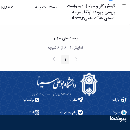
گردش کار و مراحل درخواست
مستندات پایه
۵۵ KB
بررسی پرونده ارتقاء مرتبه
اعضای هیأت علمی2.docx
پست‌‌های 20
هر صفحه
نمایش ۱ - ۶ از ۶ نتیجه
پیغام
صفحه
1
صفحه
قبلی
بعد
آپارات
تلگرام
واتساپ
سروش
پیام رسان بله
ایتا
پیوندها