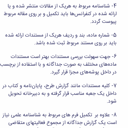
و
معاونت
مهندسی
4- شناسنامه مربوط به هریک از مقالات منتشر شده و یا
گروه
آئین
پژوهشی
مکانیک
صنایع
نامه
ارائه شده در کنفرانس‌ها باید تکمیل و بر روی مقاله مربوط
معاونت
مهندسی
گروه
ها
تحصیلات
پیوست گردد.
کامپیوتر
کامپیوتر
سمینارها
تکمیلی
نشریات
و
کمیته
5- شماره ماده، بند و ردیف هریک از مستندات ارائه شده
پژوهش
پایان
منتخب
های
باید بر روی مستند مربوط ثبت شده باشد.
نامه
هیات
مهندسی
ها
ممیزی
صنایع
آیین‌نامه‌های
کمیته
6- جهت سهولت بررسی مستندات بهتر است مستندات
در
معاونت
ترفیع
ماده‌های مختلف به صورت جداگانه و با استفاده از برچسب
سیستم
آموزشی
شورای
تولید
در داخل پوشه‌های مجزا قرار گیرد.
فرهنگی
Journal
دانشکده
of
7- کلیه مستندات مانند گزارش طرح، پایان‌نامه و کتاب در
Stress
داخل یک جعبه مناسب قرار گرفته و به دبیرخانه تحویل
Analysis
شود.
دفتر
ارتباط
با
8- علاوه بر تکمیل فرم های مربوط به شناسنامه علمی نیاز
صنعت
است یک گزارش جداگانه از مجموع فعالیتهای متقاضی
کارآموزی