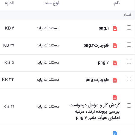
نام
نوع سند
اندازه
کاربر انتخاب شده
اسناد
مستندات پایه
۶ KB
1.png
مستندات پایه
۳۱ KB
فلوچارت2.png
مستندات پایه
۵ KB
2.png
مستندات پایه
۳۴ KB
فلوچارت.png
گردش کار و مراحل درخواست
مستندات پایه
۴۱ KB
بررسی پرونده ارتقاء مرتبه
اعضای هیأت علمی3.png