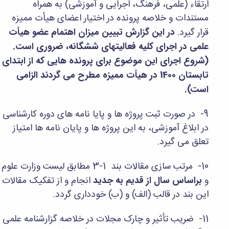
مراکز
ارتقاء (علمی، فرهنگ، اجرایی و آموزشی) به همراه
مرتبط
مستندات و خلاصه پرونده در اختیار اعضای هیأت ممیزه
بنیاد
قرار گیرد.
در این گزارش تبیین میزان اهتمام عضو هیأت
ملی
نخبگان
علمی در اجرای کلیه فعالیتهای ششگانه، ضروری است.
شرکت
(شروع اجرای این موضوع برای پرونده هایی که از ابتدای
های
تابستان 1400 در هیأت ممیزه مطرح می گردند الزامی
دانش
بنیان
است).
آئین
نامه ها
9- در صورت ثبت پروژه ها و پایا نامه های دوره کارشناسی
و
فرآیندها
در ابلاغ آموزشی، به این پروژه ها و پایان نامه ها امتیاز
آئین
تعلق می گیرد.
نامه
نامه
10- مرتب سازی مقالات بند 1-3 مطابق لیست وزارت علوم
های
پژوهشی
و
براساس سال از قدیم به جدید
انجام و از تفکیک مقالات
فرم
این بند در قالب (الف) و (ب) خودداری گردد.
های
پژوهشی
11- ضریب تأثیر و چارک مجلات در خلاصه گزارشنامه علمی