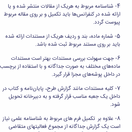
و
معاونت
مهندسی
4- شناسنامه مربوط به هریک از مقالات منتشر شده و یا
گروه
آئین
پژوهشی
مکانیک
صنایع
نامه
ارائه شده در کنفرانس‌ها باید تکمیل و بر روی مقاله مربوط
معاونت
مهندسی
گروه
ها
تحصیلات
پیوست گردد.
کامپیوتر
کامپیوتر
سمینارها
تکمیلی
نشریات
و
کمیته
5- شماره ماده، بند و ردیف هریک از مستندات ارائه شده
پژوهش
پایان
منتخب
های
باید بر روی مستند مربوط ثبت شده باشد.
نامه
هیات
مهندسی
ها
ممیزی
صنایع
آیین‌نامه‌های
کمیته
6- جهت سهولت بررسی مستندات بهتر است مستندات
در
معاونت
ترفیع
ماده‌های مختلف به صورت جداگانه و با استفاده از برچسب
سیستم
آموزشی
شورای
تولید
در داخل پوشه‌های مجزا قرار گیرد.
فرهنگی
Journal
دانشکده
of
7- کلیه مستندات مانند گزارش طرح، پایان‌نامه و کتاب در
Stress
داخل یک جعبه مناسب قرار گرفته و به دبیرخانه تحویل
Analysis
شود.
دفتر
ارتباط
با
8- علاوه بر تکمیل فرم های مربوط به شناسنامه علمی نیاز
صنعت
است یک گزارش جداگانه از مجموع فعالیتهای متقاضی
کارآموزی