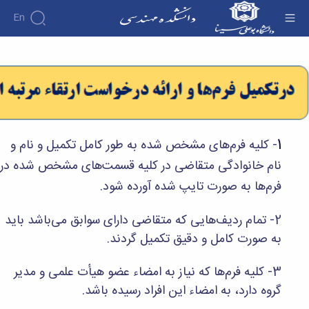
En
کمیته منتخب هیات ممیزی - دانشکده فنی و
مهندسی
دانشکده
درباره
آموزش
دوره
دانشکده
پژوهش
پژوهش
کارشناسی
تاریخچه
افراد
اساتید
فرم
هفته
گروه
ریاست
اساتید
های
ها
پژوهش
دانشکده
1
- کلیه فرم‌های مشخص شده به طور کامل تکمیل و نام و
آموزشی
دانشکده
کارگاه ها
و
روسای
گروه
نام خانوادگی متقاضی در کلیه قسمت‌های مشخص شده در
و
اساتید
آئین
پیشین
های
آزمایشگاه
بازنشسته
نامه
افتخارات
فرم‌ها به صورت تایپ شده آورده شود.
آموزشی
ها
ها
کارکنان
آلبوم
مهندسی
گروه
آیین‌نامه‌های
دانشکده
عکس
برق
2- تمام ردیف‌هایی که متقاضی دارای سوابق می‌باشد باید
برق
معاونت
مهندسی
اطلاعات
مهندسی
گروه
به صورت کامل و دقیق تکمیل گردند.
آموزشی
تماس
مواد
عمران
تحصیلات
سازمان
مهندسی
گروه
تکمیلی
دانشکده
3- کلیه فرم‌ها که نیاز به امضاء عضو هیأت علمی و مدیر
عمران
مکانیک
فرم
معاونت
گروه دارد، به امضاء این افراد رسیده باشد.
مهندسی
گروه
ها
آموزشی
صنایع
مواد