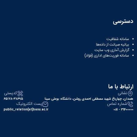
دسترسی
سامانه شفافیت
بیانیه صیانت از داده‌ها
گزارش آماری وب‌ سایت
سامانه فوریت‌های اداری (فؤاد)
ارتباط با ما
نشانی
کدپستی
همدان، چهارباغ شهید مصطفی احمدی روشن، دانشگاه بوعلی سینا
۶۵۱۷۸-۳۸۶۹۵
شماره تماس
پست الکترونیک
public_relation[at]basu.ac.ir
31400000 - 081