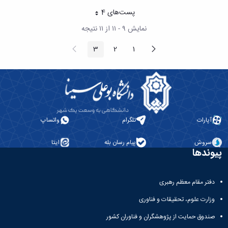
پست‌‌های 4
هر صفحه
نمایش ۹ - ۱۱ از ۱۱ نتیجه
پیغام
صفحه
3
2
1
صفحه
صفحه
صفحه
قبلی
بعد
آپارات
تلگرام
واتساپ
سروش
پیام رسان بله
ایتا
پیوندها
دفتر مقام معظم رهبری
وزارت علوم، تحقیقات و فناوری
صندوق حمایت از پژوهشگران و فناوران کشور