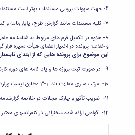
6- جهت سهولت بررسی مستندات بهتر است مستندات ماده‌های مختلف به صورت جداگانه و با استفاده از برچسب در داخل پوشه‌های مجزا قرار گیرد.
7- کلیه مستندات مانند گزارش طرح، پایان‌نامه و کتاب در داخل یک جعبه مناسب قرار گرفته و به دبیرخانه تحویل شود.
8- علاوه بر تکمیل فرم های مربوط به شناسنامه عل
و خلاصه پرونده در اختیار اعضای هیأت ممیزه قرار گی
این موضوع برای پرونده هایی که از ابتدای تابستان 1400 در هیأت ممیزه مطرح می گردند الزامی اس
9- در صورت ثبت پروژه ها و پایا نامه های دوره کارشناسی در ابلاغ آموزشی، به این پروژه ها و پایان نامه ها امتیاز تعلق می گیرد.
10- مرتب سازی مقالات بند 1-3 مطابق لیست وزارت علوم و
11- ضریب تأثیر و چارک مجلات در خلاصه گزارشنامه علمی و گزارشنامه علمی، بر اساس تاریخ ثبت و ارسال پرونده درج گردد.
12- گواهی ارائه شده سخنرانی در کنفرانسهای معتبر علمی که در زمان شیوع بیماری کرونا به صورت مجازی برگزار شده یا میشود، مورد قبول می باشد.