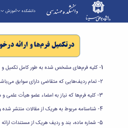
دانشکده
آموزش
پ
کمیته منتخب هیات ممیزی - دانشکده فنی و مهن
1
- کلیه فرم‌های مشخص شده به طور کامل تکمیل و ن
2- تمام ردیف‌هایی که متقاضی دارای سوابق می‌باشد باید به صورت کامل و دقیق تکمیل گردند.
3- کلیه فرم‌ها که نیاز به امضاء عضو هیأت علمی و مدیر گروه دارد، به امضاء این افراد رسیده باشد.
4- شناسنامه مربوط به هریک از مقالات منتشر شده و یا ارائه شده در کنفرانس‌ها باید تکمیل و بر روی مقاله مربوط پیوست گردد.
5- شماره ماده، بند و ردیف هریک از مستندات ارائه شده باید بر روی مستند مربوط ثبت شده باشد.