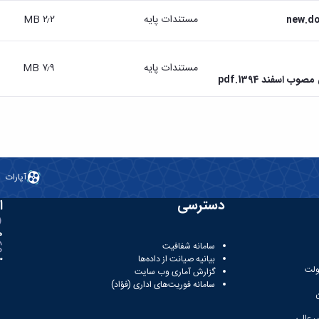
مستندات پایه
۲٫۲ MB
مستندات پایه
۷٫۹ MB
اسفند 1394.pdf
آپارات
دسترسی
ا
ه
سامانه شفافیت
بیانیه صیانت از داده‌ها
81
ولت
گزارش آماری وب‌ سایت
سامانه فوریت‌های اداری (فؤاد)
 عالی