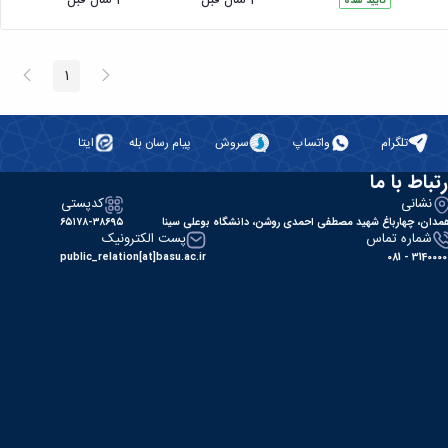
تایید شده
پیغام
صفحه
1
صفحه
قبلی
بعد
تلگرام
واتساپ
سروش
پیام رسان بله
ایتا
رتباط با ما
نشانی
کدپستی
مدان، چهارباغ شهید مصطفی احمدی روشن، دانشگاه بوعلی سینا
۶۵۱۷۸-۳۸۶۹۵
شماره تماس
پست الکترونیک
public_relation[at]basu.ac.ir
31400000 - 0