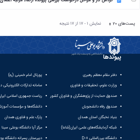
گردش کار و مراحل درخواست بررسی پرونده ارتقاء مرتبه اعضای هیأت
پست‌‌های 20
نمایش ۱ - ۱۷ از ۱۷ نتیجه
هر صفحه
پیوندها
دفتر مقام معظم رهبری
پورتال امام خمینی (ره)
وزارت علوم، تحقیقات و فناوری
سامانه تدارکات الکترونیکی د
صندوق حمایت از پژوهشگران و فناوران کشور
ریاست جمهوری اسلامی ایران
صندوق رفاه دانشجویان
دانشگاه‌ها و مؤسسات آموزش
بنیاد نخبگان استان همدان
پارک علم و فناوری همدان
شبکه آزمایشگاه‌های علمی ایران(شاعا)
مرکز آپا دانشگاه بوعلی سینا
دانشگاه بین‌المللی D-۸
دبیرستان پسرانه دانشگاه بوع