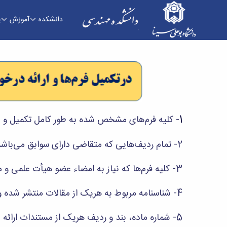
دانشکده
آموزش
پ
کمیته منتخب هیات ممیزی - دانشکده فنی و مهن
1
- کلیه فرم‌های مشخص شده به طور کامل تکمیل و ن
2- تمام ردیف‌هایی که متقاضی دارای سوابق می‌باشد باید به صورت کامل و دقیق تکمیل گردند.
3- کلیه فرم‌ها که نیاز به امضاء عضو هیأت علمی و مدیر گروه دارد، به امضاء این افراد رسیده باشد.
4- شناسنامه مربوط به هریک از مقالات منتشر شده و یا ارائه شده در کنفرانس‌ها باید تکمیل و بر روی مقاله مربوط پیوست گردد.
5- شماره ماده، بند و ردیف هریک از مستندات ارائه شده باید بر روی مستند مربوط ثبت شده باشد.