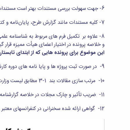
6- جهت سهولت بررسی مستندات بهتر است مستندات ماده‌های مختلف به صورت جداگانه و با استفاده از برچسب در داخل پوشه‌های مجزا قرار گیرد.
7- کلیه مستندات مانند گزارش طرح، پایان‌نامه و کتاب در داخل یک جعبه مناسب قرار گرفته و به دبیرخانه تحویل شود.
8- علاوه بر تکمیل فرم های مربوط به شناسنامه عل
و خلاصه پرونده در اختیار اعضای هیأت ممیزه قرار گی
این موضوع برای پرونده هایی که از ابتدای تابستان 1400 در هیأت ممیزه مطرح می گردند الزامی اس
9- در صورت ثبت پروژه ها و پایا نامه های دوره کارشناسی در ابلاغ آموزشی، به این پروژه ها و پایان نامه ها امتیاز تعلق می گیرد.
10- مرتب سازی مقالات بند 1-3 مطابق لیست وزارت علوم و
11- ضریب تأثیر و چارک مجلات در خلاصه گزارشنامه علمی و گزارشنامه علمی، بر اساس تاریخ ثبت و ارسال پرونده درج گردد.
12- گواهی ارائه شده سخنرانی در کنفرانسهای معتبر علمی که در زمان شیوع بیماری کرونا به صورت مجازی برگزار شده یا میشود، مورد قبول می باشد.