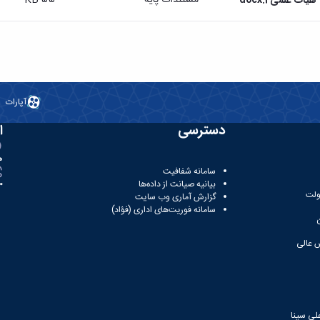
 علمی2.docx
آپارات
دسترسی
ا
ه
سامانه شفافیت
بیانیه صیانت از داده‌ها
81
ولت
گزارش آماری وب‌ سایت
سامانه فوریت‌های اداری (فؤاد)
 عالی
لی سینا