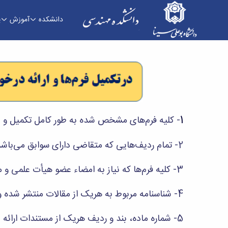
دانشکده
آموزش
پ
کمیته منتخب هیات ممیزی - دانشکده فنی و مهن
1
- کلیه فرم‌های مشخص شده به طور کامل تکمیل و ن
2- تمام ردیف‌هایی که متقاضی دارای سوابق می‌باشد باید به صورت کامل و دقیق تکمیل گردند.
3- کلیه فرم‌ها که نیاز به امضاء عضو هیأت علمی و مدیر گروه دارد، به امضاء این افراد رسیده باشد.
4- شناسنامه مربوط به هریک از مقالات منتشر شده و یا ارائه شده در کنفرانس‌ها باید تکمیل و بر روی مقاله مربوط پیوست گردد.
5- شماره ماده، بند و ردیف هریک از مستندات ارائه شده باید بر روی مستند مربوط ثبت شده باشد.