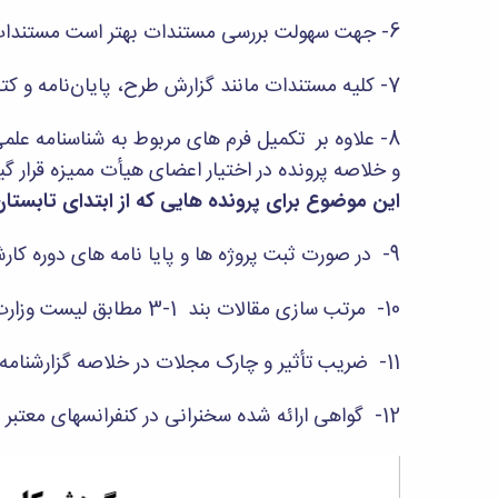
6- جهت سهولت بررسی مستندات بهتر است مستندات ماده‌های مختلف به صورت جداگانه و با استفاده از برچسب در داخل پوشه‌های مجزا قرار گیرد.
7- کلیه مستندات مانند گزارش طرح، پایان‌نامه و کتاب در داخل یک جعبه مناسب قرار گرفته و به دبیرخانه تحویل شود.
8- علاوه بر تکمیل فرم های مربوط به شناسنامه عل
و خلاصه پرونده در اختیار اعضای هیأت ممیزه قرار گی
این موضوع برای پرونده هایی که از ابتدای تابستان 1400 در هیأت ممیزه مطرح می گردند الزامی اس
9- در صورت ثبت پروژه ها و پایا نامه های دوره کارشناسی در ابلاغ آموزشی، به این پروژه ها و پایان نامه ها امتیاز تعلق می گیرد.
10- مرتب سازی مقالات بند 1-3 مطابق لیست وزارت علوم و
11- ضریب تأثیر و چارک مجلات در خلاصه گزارشنامه علمی و گزارشنامه علمی، بر اساس تاریخ ثبت و ارسال پرونده درج گردد.
12- گواهی ارائه شده سخنرانی در کنفرانسهای معتبر علمی که در زمان شیوع بیماری کرونا به صورت مجازی برگزار شده یا میشود، مورد قبول می باشد.