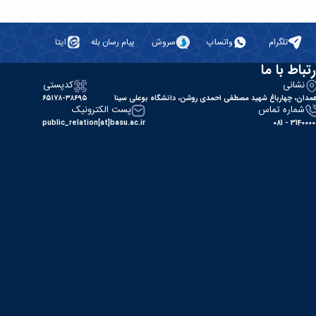
تلگرام
واتساپ
سروش
پیام رسان بله
ایتا
رتباط با ما
نشانی
کدپستی
مدان، چهارباغ شهید مصطفی احمدی روشن، دانشگاه بوعلی سینا
۶۵۱۷۸-۳۸۶۹۵
شماره تماس
پست الکترونیک
public_relation[at]basu.ac.ir
31400000 - 0