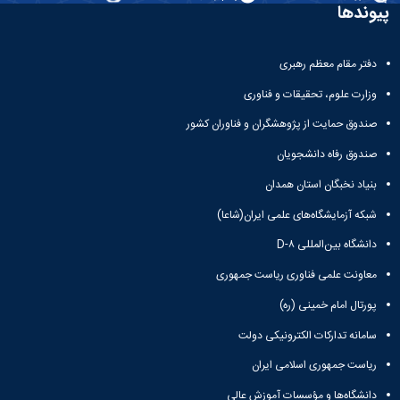
و
معاونت
پیوندها
مهندسی
گروه
آئین
پژوهشی
مکانیک
صنایع
نامه
معاونت
مهندسی
گروه
ها
تحصیلات
دفتر مقام معظم رهبری
کامپیوتر
کامپیوتر
سمینارها
تکمیلی
نشریات
و
وزارت علوم، تحقیقات و فناوری
کمیته
پژوهش
پایان
منتخب
صندوق حمایت از پژوهشگران و فناوران کشور
های
نامه
هیات
مهندسی
ها
ممیزی
صندوق رفاه دانشجویان
صنایع
آیین‌نامه‌های
کمیته
در
بنیاد نخبگان استان همدان
معاونت
ترفیع
سیستم
آموزشی
شورای
شبکه آزمایشگاه‌های علمی ایران(شاعا)
تولید
فرهنگی
Journal
دانشگاه بین‌المللی D-۸
دانشکده
of
معاونت علمی فناوری ریاست جمهوری
Stress
Analysis
پورتال امام خمینی (ره)
دفتر
ارتباط
سامانه تدارکات الکترونیکی دولت
با
صنعت
ریاست جمهوری اسلامی ایران
کارآموزی
دانشگاه‌ها و مؤسسات آموزش عالی