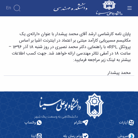
En
دانشکده
پایان نامه کارشناسی ارشد آقای محمد پیشدار با
پایان نامه کارشناسی ارشد آقای محمد پیشدار با عنوان «ارائه‌ی یک
درباره
آموزش
مکانیسم مسیریابی کارآمد مبتنی بر اعتماد در اینترنت اشیا بر اساس
عنوان «ارائه¬ی یک مکانیسم مسیریابی کارآمد
دوره
دانشکده
پژوهش
پروتکل RPL» با راهنمایی دکتر محمد نصیری در روز شنبه 18 آذر 1396 –
مبتنی بر اعتماد در اینترنت اشیا بر اساس پروتکل
پژوهش
کارشناسی
تاریخچه
افراد
ساعت 18 در آمفی تئاتر مهندسی ارائه خواهد شد. جهت کسب اطلاعات
اساتید
فرم
هفته
گروه
ریاست
RPL» - دانشکده فنی و مهندسی
بیشتر به لینک زیر مراجعه فرمایید:
اساتید
های
ها
پژوهش
دانشکده
آموزشی
دانشکده
کارگاه ها
و
روسای
محمد پیشدار
گروه
و
اساتید
آئین
پیشین
های
آزمایشگاه
بازنشسته
نامه
افتخارات
آموزشی
ها
ها
کارکنان
آلبوم
مهندسی
گروه
آیین‌نامه‌های
دانشکده
عکس
برق
برق
معاونت
مهندسی
اطلاعات
مهندسی
گروه
آموزشی
تماس
مواد
عمران
تحصیلات
سازمان
مهندسی
گروه
تکمیلی
دانشکده
آپارات
تلگرام
واتساپ
عمران
مکانیک
فرم
معاونت
مهندسی
گروه
ها
آموزشی
صنایع
سروش
پیام رسان بله
ایتا
مواد