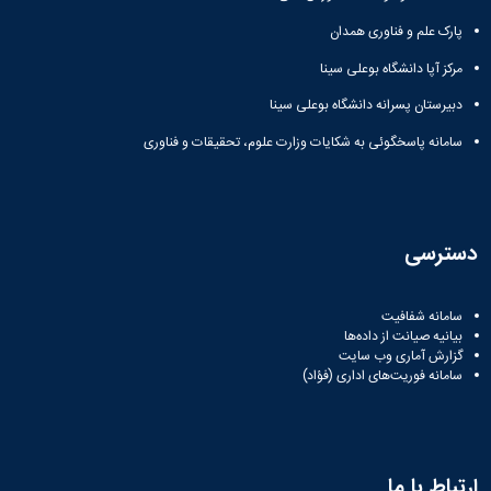
مراکز
مرتبط
پارک علم و فناوری همدان
بنیاد
ملی
مرکز آپا دانشگاه بوعلی سینا
نخبگان
دبیرستان پسرانه دانشگاه بوعلی سینا
شرکت
های
سامانه پاسخگوئی به شکایات وزارت علوم، تحقیقات و فناوری
دانش
بنیان
آئین
نامه ها
و
دسترسی
فرآیندها
آئین
نامه
سامانه شفافیت
نامه
بیانیه صیانت از داده‌ها
های
گزارش آماری وب‌ سایت
سامانه فوریت‌های اداری (فؤاد)
پژوهشی
فرم
های
پژوهشی
ارتباط با ما