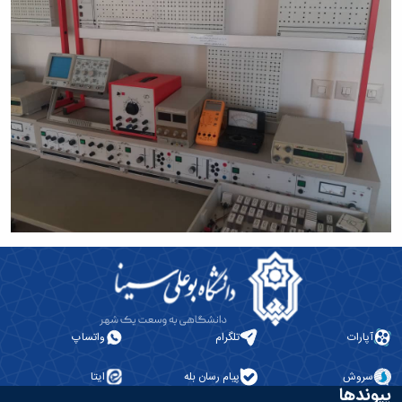
آپارات
تلگرام
واتساپ
سروش
پیام رسان بله
ایتا
پیوندها