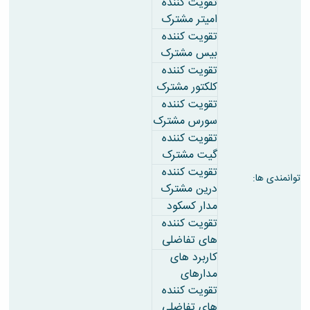
مراکز
تقویت کننده
مرتبط
امیتر مشترک
بنیاد
تقویت کننده
ملی
بیس مشترک
نخبگان
تقویت کننده
شرکت
های
کلکتور مشترک
دانش
تقویت کننده
بنیان
سورس مشترک
آئین
تقویت کننده
نامه ها
گیت مشترک
و
فرآیندها
تقویت کننده
توانمندی ها:
آئین
درین مشترک
نامه
مدار کسکود
نامه
تقویت کننده
های
های تفاضلی
پژوهشی
فرم
کاربرد های
های
مدارهای
پژوهشی
تقویت کننده
های تفاضلی