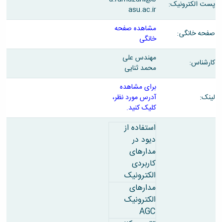
و
معاونت
پست الکترونیک:
مهندسی
گروه
asu.ac.ir
آئین
پژوهشی
مکانیک
صنایع
نامه
معاونت
مهندسی
مشاهده صفحه
گروه
ها
تحصیلات
صفحه خانگی:
کامپیوتر
خانگی
کامپیوتر
سمینارها
تکمیلی
نشریات
و
کمیته
مهندس علی
پژوهش
کارشناس:
پایان
منتخب
محمد ثنایی
های
نامه
هیات
مهندسی
ها
ممیزی
برای مشاهده
صنایع
آیین‌نامه‌های
کمیته
لینک:
آدرس مورد نظر،
در
معاونت
ترفیع
کلیک کنید.
سیستم
آموزشی
شورای
تولید
فرهنگی
استفاده از
Journal
دانشکده
دیود در
of
مدارهای
Stress
کاربردی
Analysis
دفتر
الکترونیک
ارتباط
مدارهای
با
الکترونیک
صنعت
AGC
کارآموزی