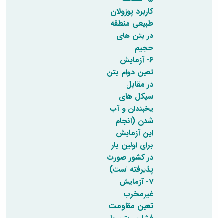
کاربرد پوزولان
طبیعی منطقه
در بتن های
حجیم
6- آزمایش
تعین دوام بتن
در مقابل
سیکل های
یخبندان و آب
شدن (انجام
این آزمایش
برای اولین بار
در کشور صورت
پذیرفته است)
7- آزمایش
غیرمخرب
تعین مقاومت