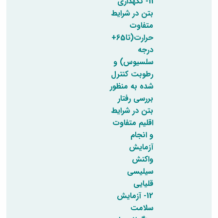
11- نگهداری
بتن در شرایط
متفاوت
حرارت(تا65+
درجه
سلسیوس) و
رطوبت کنترل
شده به منظور
بررسی رفتار
بتن در شرایط
اقلیم متفاوت
و انجام
آزمایش
واکنش
سیلیسی
قلیایی
12- آزمایش
سلامت