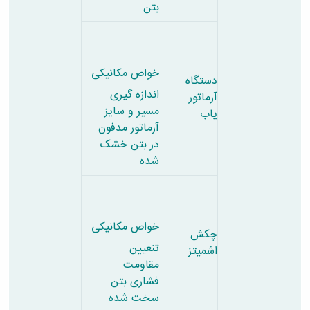
بتن
خواص مکانیکی
دستگاه
اندازه گیری
آرماتور
مسیر و سایز
یاب
آرماتور مدفون
در بتن خشک
شده
خواص مکانیکی
چکش
تنعیین
اشمیتز
مقاومت
فشاری بتن
سخت شده