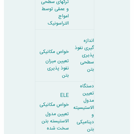
ترکهای سطحی
و عمقی توسط
امواج
التراسونیک
اندازه
گیری نفوذ
خواص مکانیکی
پذیری
تعیین میزان
سطحی
نفوذ پذیری
بتن
بتن
دستگاه
تعیین
ELE
مدول
خواص مکانیکی
الاستیسیته
تعیین مدول
و
الاستیسته بتن
دینامیکی
سخت شده
بتن