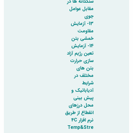
سنگدانه ها در
مقابل عوامل
جوی
13- آزمایش
مقاومت
خمشی بتن
14- آزمایش
تعین رژیم آزاد
سازی حرارت
بتن های
مختلف در
شرایط
آدیاباتیک و
پیش بینی
محل درزهای
انقطاع از طریق
نرم افزار 4C
Temp&Stre