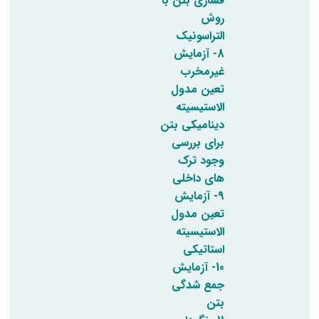
فشاری بتن با
روش
التراسونیک
8- آزمایش
غیرمخرب
تعین مدول
الاستیسیته
دینامیکی بتن
برای بررسی
وجود ترک
های داخلی
9- آزمایش
تعین مدول
الاستیسیته
استاتیکی
10- آزمایش
جمع شدگی
بتن