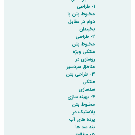
مراکز
مرتبط
1- طراحی
بنیاد
مخلوط بتن با
ملی
دوام در مقابل
نخبگان
یخبندان
شرکت
2- طراحی
های
دانش
مخلوط بتن
بنیان
غلتکی ویژه
آئین
روسازی در
نامه ها
مناطق سردسیر
و
فرآیندها
3- طراحی بتن
آئین
علتکی
نامه
سدسازی
نامه
4- بهینه سازی
های
مخلوط بتن
پژوهشی
فرم
پلاستیک در
های
پرده های آب
پژوهشی
بند سد ها
5- مطالعه