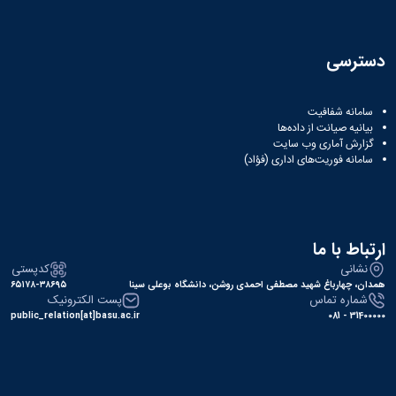
دسترسی
سامانه شفافیت
بیانیه صیانت از داده‌ها
گزارش آماری وب‌ سایت
سامانه فوریت‌های اداری (فؤاد)
ارتباط با ما
نشانی
کدپستی
همدان، چهارباغ شهید مصطفی احمدی روشن، دانشگاه بوعلی سینا
۶۵۱۷۸-۳۸۶۹۵
شماره تماس
پست الکترونیک
public_relation[at]basu.ac.ir
31400000 - 081