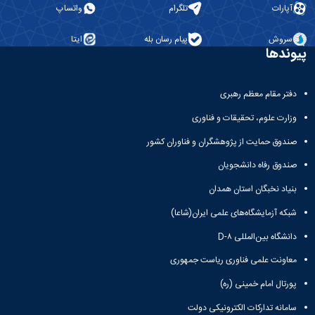
آپارات
تلگرام
واتساپ
سروش
پیام رسان بله
ایتا
پیوندها
دفتر مقام معظم رهبری
وزارت علوم، تحقیقات و فناوری
صندوق حمایت از پژوهشگران و فناوران کشور
صندوق رفاه دانشجویان
بنیاد نخبگان استان همدان
شبکه آزمایشگاه‌های علمی ایران(شاعا)
دانشگاه بین‌المللی D-۸
معاونت علمی فناوری ریاست جمهوری
پورتال امام خمینی (ره)
سامانه تدارکات الکترونیکی دولت