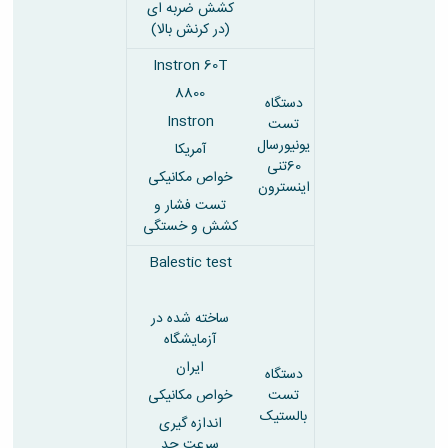
کشش ضربه ای
(در کرنش بالا)
Instron 60T
8800
دستگاه
Instron
تست
یونیورسال
آمریکا
60تنی
خواص مکانیکی
اینسترون
تست فشار و
کشش و خستگی
Balestic test
ساخته شده در
آزمایشگاه
ایران
دستگاه
تست
خواص مکانیکی
بالستیک
اندازه گیری
سرعت حد