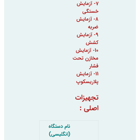
7- آزمایش
خستگی
8- آزمایش
ضربه
9- آزمایش
کشش
10- آزمایش
مخازن تحت
فشار
11- آزمایش
پلاریسکوپ
تجهیزات
اصلی :
نام دستگاه
(انگلیسی)