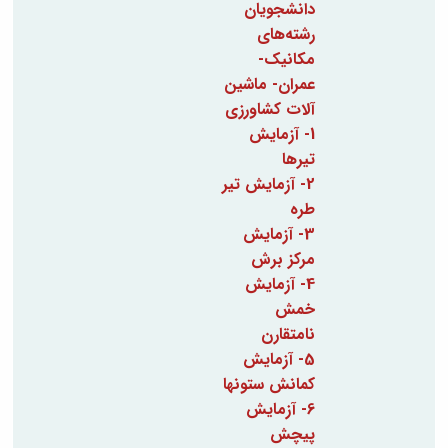
مراکز
دانشجویان
مرتبط
رشته‌های
بنیاد
مکانیک-
ملی
نخبگان
عمران- ماشین
شرکت
آلات کشاورزی
های
1- آزمایش
دانش
تیرها
بنیان
2- آزمایش تیر
آئین
نامه ها
طره
و
3- آزمایش
فرآیندها
مرکز برش
آئین
4- آزمایش
نامه
نامه
خمش
های
نامتقارن
پژوهشی
5- آزمایش
فرم
کمانش ستونها
های
6- آزمایش
پژوهشی
پیچش