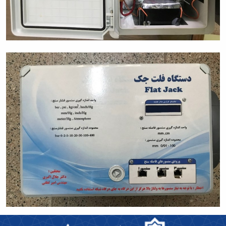
مراکز
مرتبط
بنیاد
ملی
نخبگان
شرکت
های
دانش
بنیان
آئین
نامه ها
و
فرآیندها
آئین
نامه
نامه
های
پژوهشی
فرم
های
پژوهشی