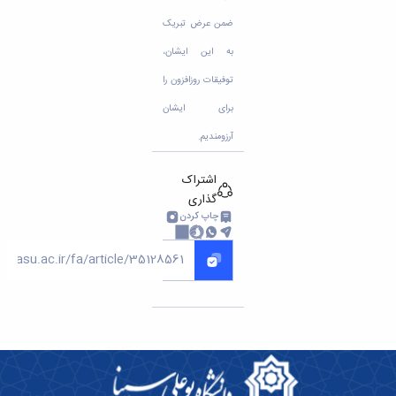
مراکز
مرتبط
ضمن عرض تبریک
بنیاد
ملی
به این ایشان،
نخبگان
توفیقات روزافزون را
شرکت
های
برای ایشان
دانش
آرزومندیم.
بنیان
آئین
نامه ها
اشتراک
و
گذاری
فرآیندها
چاپ کردن
آئین
نامه
نامه
های
پژوهشی
فرم
های
پژوهشی