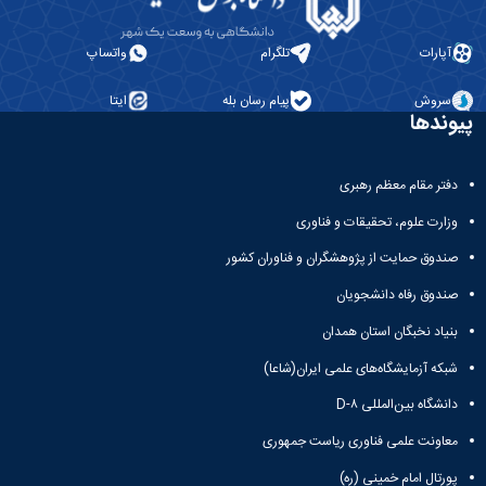
آپارات
تلگرام
واتساپ
سروش
پیام رسان بله
ایتا
پیوندها
دفتر مقام معظم رهبری
وزارت علوم، تحقیقات و فناوری
صندوق حمایت از پژوهشگران و فناوران کشور
صندوق رفاه دانشجویان
بنیاد نخبگان استان همدان
شبکه آزمایشگاه‌های علمی ایران(شاعا)
دانشگاه بین‌المللی D-۸
معاونت علمی فناوری ریاست جمهوری
پورتال امام خمینی (ره)