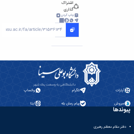
اشتراک
گذاری
چاپ کردن
آپارات
تلگرام
واتساپ
سروش
پیام رسان بله
ایتا
پیوندها
دفتر مقام معظم رهبری