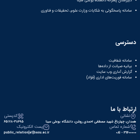
دبیرستان پسرانه دانشگاه بوعلی سینا
سامانه پاسخگوئی به شکایات وزارت علوم، تحقیقات و فناوری
دسترسی
سامانه شفافیت
بیانیه صیانت از داده‌ها
گزارش آماری وب‌ سایت
سامانه فوریت‌های اداری (فؤاد)
ارتباط با ما
نشانی
کدپستی
همدان، چهارباغ شهید مصطفی احمدی روشن، دانشگاه بوعلی سینا
۶۵۱۷۸-۳۸۶۹۵
شماره تماس
پست الکترونیک
public_relation[at]basu.ac.ir
31400000 - 081