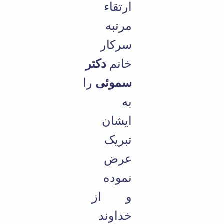
ارتقاء
مرتبه
سرکار
خانم
دکتر
سموئی
را
به
ایشان
تبریک
عرض
نموده
و از
خداوند