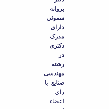
مراکز
مرتبط
پروانه
بنیاد
ملی
سموئی
نخبگان
شرکت
دارای
های
دانش
مدرک
بنیان
آئین
دکتری
نامه ها
و
در
فرآیندها
رشته
آئین
نامه
مهندسی
نامه
های
صنایع
با
پژوهشی
فرم
رأی
های
پژوهشی
اعضاء