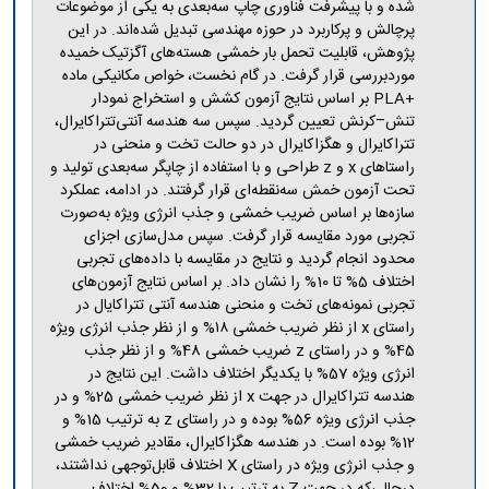
مراکز
شده و با پیشرفت فناوری چاپ سه‌بعدی به یکی از موضوعات
مرتبط
پرچالش و پرکاربرد در حوزه مهندسی تبدیل شده‌اند. در این
بنیاد
پژوهش، قابلیت تحمل بار خمشی هسته‌های آگزتیک خمیده
ملی
موردبررسی قرار گرفت. در گام نخست، خواص مکانیکی ماده
نخبگان
+PLA بر اساس نتایج آزمون کشش و استخراج نمودار
شرکت
تنش–کرنش تعیین گردید. سپس سه هندسه آنتی‌تتراکایرال،
های
تتراکایرال و هگزاکایرال در دو حالت تخت و منحنی در
دانش
راستاهای x و z طراحی و با استفاده از چاپگر سه‌بعدی تولید و
بنیان
تحت آزمون خمش سه‌نقطه‌ای قرار گرفتند. در ادامه، عملکرد
آئین
سازه‌ها بر اساس ضریب خمشی و جذب انرژی ویژه به‌صورت
نامه ها
تجربی مورد مقایسه قرار گرفت. سپس مدل‌سازی اجزای
و
محدود انجام گردید و نتایج در مقایسه با داده‌های تجربی
فرآیندها
اختلاف 5% تا 10% را نشان داد. بر اساس نتایج آزمون‌های
آئین
تجربی نمونه‌های تخت و منحنی هندسه آنتی تتراکایال در
نامه
راستای x از نظر ضریب خمشی ۱۸% و از نظر جذب انرژی ویژه
نامه
45% و در راستای z ضریب خمشی 48% و از نظر جذب
های
انرژی ویژه 57% با یکدیگر اختلاف داشت. این نتایج در
پژوهشی
هندسه تتراکایرال در جهت x از نظر ضریب خمشی 25% و در
فرم
جذب انرژی ویژه 56% بوده و در راستای z به ترتیب 15% و
های
12% بوده است. در هندسه هگزاکایرال، مقادیر ضریب خمشی
پژوهشی
و جذب انرژی ویژه در راستای X اختلاف قابل‌توجهی نداشتند،
درحالی‌که در جهت Z به ترتیب با 32% و 50% اختلاف