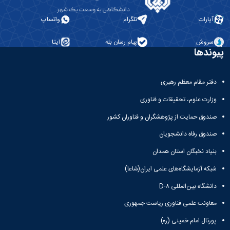
آپارات
تلگرام
واتساپ
سروش
پیام رسان بله
ایتا
پیوندها
دفتر مقام معظم رهبری
وزارت علوم، تحقیقات و فناوری
صندوق حمایت از پژوهشگران و فناوران کشور
صندوق رفاه دانشجویان
بنیاد نخبگان استان همدان
شبکه آزمایشگاه‌های علمی ایران(شاعا)
دانشگاه بین‌المللی D-۸
معاونت علمی فناوری ریاست جمهوری
پورتال امام خمینی (ره)