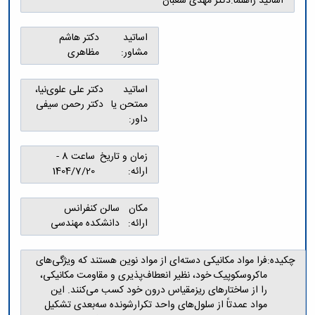
اساتید راهنما:
دکتر مهدی شعبان
و
معاونت
مهندسی
گروه
آئین
پژوهشی
مکانیک
صنایع
نامه
معاونت
اساتید
دکتر هاشم
مهندسی
گروه
ها
تحصیلات
مشاور:
مظاهری
کامپیوتر
کامپیوتر
سمینارها
تکمیلی
نشریات
و
کمیته
پژوهش
اساتید
دکتر علی علوی‌نیا،
پایان
منتخب
های
ممتحن یا
دکتر رحمن سیفی
نامه
هیات
مهندسی
داور:
ها
ممیزی
صنایع
آیین‌نامه‌های
کمیته
در
معاونت
ترفیع
زمان و تاریخ
ساعت 8 -
سیستم
آموزشی
شورای
ارائه:
1404/7/20
تولید
فرهنگی
Journal
دانشکده
of
مکان
سالن کنفرانس
Stress
ارائه:
دانشکده مهندسی
Analysis
دفتر
چکیده:
فرا مواد مکانیکی دسته‌ای از مواد نوین هستند که ویژگی‌های
ارتباط
با
ماکروسکوپیک خود، نظیر انعطاف‌پذیری و مقاومت مکانیکی،
صنعت
را از ساختارهای ریزمقیاس درون خود کسب می‌کنند. این
کارآموزی
مواد عمدتاً از سلول‌های واحد تکرارشونده سه‌بعدی تشکیل