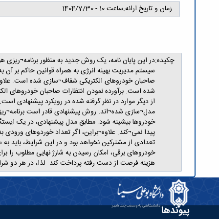
زمان و تاریخ ارائه:
ساعت 10 - 1404/7/30
چکیده:
در این پایان نامه، یک روش جدید به منظور برنامه¬ریزی ه
سیستم مدیریت بهینه انرژی به همراه قوانین حاکم بر آن به 
صاحبان خودروهای الکتریکی شفاف¬سازی شده است. علاوه¬برای
شده است. برآورده نمودن انتظارات صاحبان خودروهای الک
از دیگر موارد در نظر گرفته شده در رویکرد پیشنهادی اس
مدل¬سازی شده¬اند. روش پیشنهادی قادر است برنامه¬ریزی ش
خودروها بیشینه شود. مطابق مدل پیشنهادی، در یک ایستگاه
پیدا نمی¬کند. علاوه¬براین، اگر تعداد خوردوهای ورودی ب
تعدادی از مشترکین نخواهد بود و در این شرایط، باید به س
خودروهای برقی، امکان رسیدن به شارژ نهایی مطلوب را بر
هزینه فرصت از دست رفته پرداخت کند. لذا، در هر دو شر
پیوندها