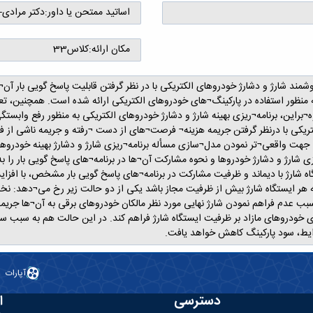
اساتید ممتحن یا داور:
دکتر مرادی-د
مکان ارائه:
کلاس33
وشمند شارژ و دشارژ خودروهای الکتریکی با در نظر گرفتن قابلیت پاسخ گویی بار آ
منظور استفاده در پارکینگ¬های خودروهای الکتریکی ارائه شده است. همچنین، تعاملا
ن، برنامه¬ریزی بهینه شارژ و دشارژ خودروهای الکتریکی به منظور رفع وابستگی بر
تریکی با درنظر گرفتن جریمه هزینه¬ فرصت¬های از دست ¬رفته و جریمه ناشی از ف
ت. جهت واقعی¬تر نمودن مدل¬سازی مسأله برنامه¬ریزی شارژ و دشارژ بهینه خودرو
ارژ و دشارژ خودروها و نحوه مشارکت آن¬ها در برنامه¬های پاسخ گویی بار را به ط
 شارژ با دیماند و ظرفیت مشارکت در برنامه¬های پاسخ گویی بار مشخص، با افزایش 
ه هر ایستگاه شارژ بیش از ظرفیت مجاز باشد یکی از دو حالت زیر رخ می¬دهد: نخست
بب عدم فراهم نمودن شارژ نهایی مورد نظر مالکان خودروهای برقی به آن¬ها جریمه پ
ای خودروهای مازاد بر ظرفیت ایستگاه شارژ فراهم کند. در این حالت هم به سبب
ایط، سود پارکینگ کاهش خواهد یافت.
آپارات
دسترسی
ا