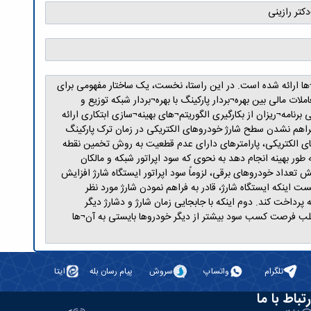
کتر رازینی
ن¬ها ارائه شده است. در این راستا، نخست، یک ساختار مفهومی برای
ت مالی بین بهره¬بردار پارکینگ با بهره¬بردار شبکه توزیع و
نامه¬ریزان از بکارگیری الگوریتم¬های بهینه¬سازی ابتکاری ارائه
راهم نشدن سطح شارژ خودروهای الکتریکی در زمان ترک پارکینگ
های الکتریکی، پارامترهای دارای عدم قطعیت به روش تخمین نقطه
ور بهینه انجام دهد به نحوی که سود اپراتور شبکه و مالکان
تعداد خودروهای برقی، لزوماً سود اپراتور ایستگاه شارژ افزایش
 اینکه ایستگاه شارژ، قادر به فراهم نمودن شارژ مورد نظر
رداخت کند. دوم اینکه با جابجایی زمان شارژ و دشارژ دیگر
 سلب فرصت کسب سود بیشتر از دیگر خودروها بایستی به آن¬ها
تلگرام
واتساپ
سروش
پیام رسان بله
ایتا
رتباط با ما