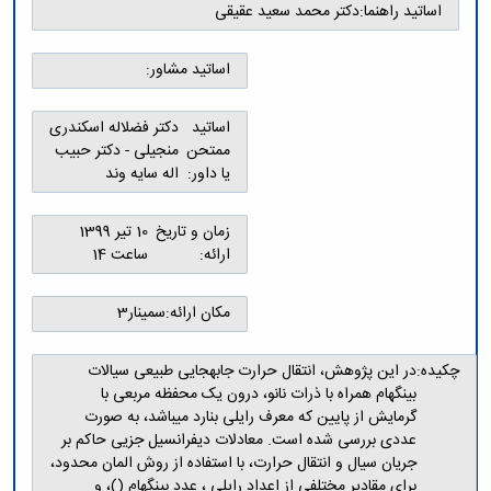
و
معاونت
اساتید راهنما:
دکتر محمد سعید عقیقی
مهندسی
گروه
آئین
پژوهشی
مکانیک
صنایع
نامه
معاونت
مهندسی
گروه
اساتید مشاور:
ها
تحصیلات
کامپیوتر
کامپیوتر
سمینارها
تکمیلی
نشریات
و
کمیته
اساتید
دکتر فضل­اله اسکندری
پژوهش
پایان
منتخب
ممتحن
منجیلی - دکتر حبیب
های
نامه
هیات
یا داور:
اله سایه وند
مهندسی
ها
ممیزی
صنایع
آیین‌نامه‌های
کمیته
در
زمان و تاریخ
10 تیر 1399
معاونت
ترفیع
سیستم
ارائه:
ساعت 14
آموزشی
شورای
تولید
فرهنگی
Journal
دانشکده
مکان ارائه:
سمینار3
of
Stress
Analysis
چکیده:
در این پژوهش، انتقال حرارت جابه­جایی طبیعی سیالات
دفتر
بینگهام همراه با ذرات نانو، درون یک محفظه مربعی با
ارتباط
گرمایش از پایین که معرف رایلی بنارد می­باشد، به صورت
با
عددی بررسی شده است. معادلات دیفرانسیل جزیی حاکم بر
صنعت
جریان سیال و انتقال حرارت، با استفاده از روش المان محدود،
کارآموزی
برای مقادیر مختلفی از اعداد رایلی ، عدد بینگهام ()، و