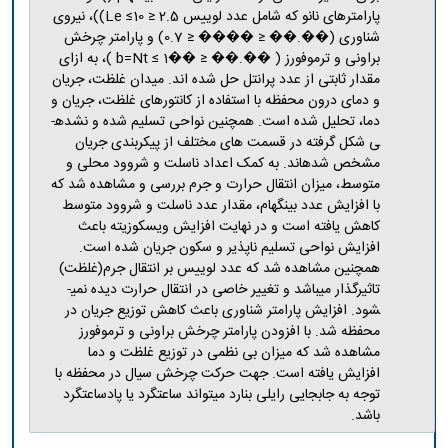
مراکز
پارامترهای نانو که شامل عدد لوییس 2.5 ≤ Le ≤10))، نیروی
مرتبط
شناوری (��.�� ≤ ���� ≤ 0.7) و پارامتر چرخش
بنیاد
براونی و ترموفورز ( ��.�� ≤ ��b=Nt ≤ 1 )، به ازای
ملی
مقدار ثابتی از عدد پرانتل حل شده اند. میدان غلظت، جریان
نخبگان
و دمای درون محفظه با استفاده از کانتورهای غلظت، جریان و
شرکت
دما، تحلیل شده است. همچنین نواحی تسلیم شده و نشده­
های
ی شکل گرفته در قسمت های مختلف از پیکربندی جریان
دانش
مشخص شده­اند. به کمک اعداد ناسلت و شروود محلی و
بنیان
متوسط، میزان انتقال حرارت و جرم بررسی و مشاهده شد که
آئین
نامه ها
با افزایش عدد بینگهام، مقدار عدد ناسلت و شروود متوسط
و
کاهش یافته است و در نهایت افزایش ویسکوزیته باعث
فرآیندها
افزایش نواحی تسلیم ناپذیر و سکون جریان شده است.
آئین
همچنین مشاهده شد که عدد لوییس بر انتقال جرم(غلظت)
نامه
تاثیرگذار می­باشد و تغییر خاصی در انتقال حرارت دیده نمی­
نامه
شود. افزایش پارامتر شناوری باعث کاهش توزیع جریان در
های
محفظه شد. با افزودن پارامتر چرخش براونی و ترموفورز
پژوهشی
مشاهده شد که میزان بی نظمی در توزیع غلظت و دما
فرم
افزایش یافته است. جهت حرکت چرخش سیال در محفظه با
های
توجه به جابجایی رایلی بنارد می­تواند ساعتگرد یا پادساعتگرد
پژوهشی
باشد.