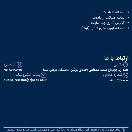
سامانه شفافیت
بیانیه صیانت از داده‌ها
گزارش آماری وب‌ سایت
سامانه فوریت‌های اداری (فؤاد)
ارتباط با ما
نشانی
کدپستی
همدان، چهارباغ شهید مصطفی احمدی روشن، دانشگاه بوعلی سینا
۶۵۱۷۸-۳۸۶۹۵
شماره تماس
پست الکترونیک
public_relation[at]basu.ac.ir
31400000 - 081
تمام حقوق مادی و معنوی این وبگاه متعلق به دانشکده فنی و مهندسی است.پیاده سازی توسط