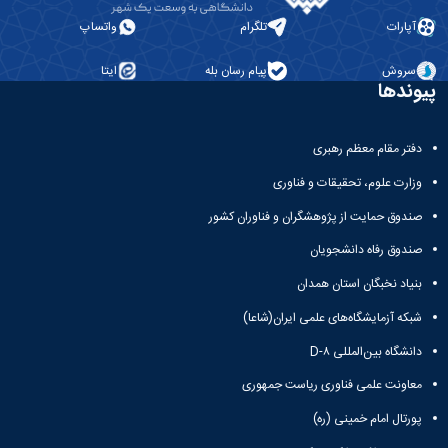
آپارات
تلگرام
واتساپ
سروش
پیام رسان بله
ایتا
پیوندها
دفتر مقام معظم رهبری
وزارت علوم، تحقیقات و فناوری
صندوق حمایت از پژوهشگران و فناوران کشور
صندوق رفاه دانشجویان
بنیاد نخبگان استان همدان
شبکه آزمایشگاه‌های علمی ایران(شاعا)
دانشگاه بین‌المللی D-۸
معاونت علمی فناوری ریاست جمهوری
پورتال امام خمینی (ره)