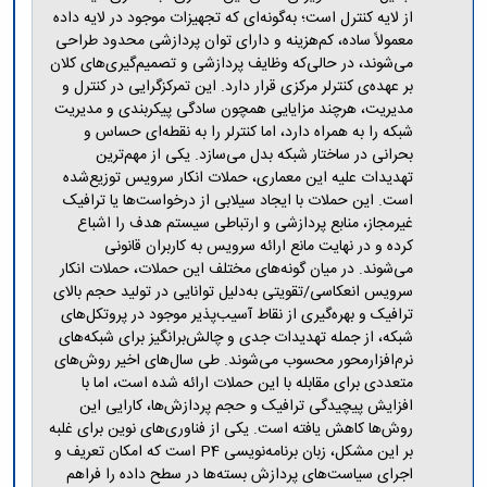
مراکز
از لایه کنترل است؛ به‌گونه‌ای که تجهیزات موجود در لایه داده
مرتبط
معمولاً ساده، کم‌هزینه و دارای توان پردازشی محدود طراحی
بنیاد
می‌شوند، در حالی‌که وظایف پردازشی و تصمیم‌گیری‌های کلان
ملی
بر عهده‌ی کنترلر مرکزی قرار دارد. این تمرکزگرایی در کنترل و
نخبگان
مدیریت، هرچند مزایایی همچون سادگی پیکربندی و مدیریت
شرکت
شبکه را به همراه دارد، اما کنترلر را به نقطه‌ای حساس و
های
بحرانی در ساختار شبکه بدل می‌سازد. یکی از مهم‌ترین
دانش
تهدیدات علیه این معماری، حملات انکار سرویس توزیع‌شده
بنیان
است. این حملات با ایجاد سیلابی از درخواست‌ها یا ترافیک
آئین
نامه ها
غیرمجاز، منابع پردازشی و ارتباطی سیستم هدف را اشباع
و
کرده و در نهایت مانع ارائه سرویس به کاربران قانونی
فرآیندها
می‌شوند. در میان گونه‌های مختلف این حملات، حملات انکار
آئین
سرویس انعکاسی/تقویتی به‌دلیل توانایی در تولید حجم بالای
نامه
ترافیک و بهره‌گیری از نقاط آسیب‌پذیر موجود در پروتکل‌های
نامه
شبکه، از جمله تهدیدات جدی و چالش‌برانگیز برای شبکه‌های
های
نرم‌افزارمحور محسوب می‌شوند. طی سال‌های اخیر روش‌های
پژوهشی
متعددی برای مقابله با این حملات ارائه شده است، اما با
فرم
افزایش پیچیدگی ترافیک و حجم پردازش‌ها، کارایی این
های
روش‌ها کاهش یافته است. یکی از فناوری‌های نوین برای غلبه
پژوهشی
بر این مشکل، زبان برنامه‌نویسی P4 است که امکان تعریف و
اجرای سیاست‌های پردازش بسته‌ها در سطح داده را فراهم