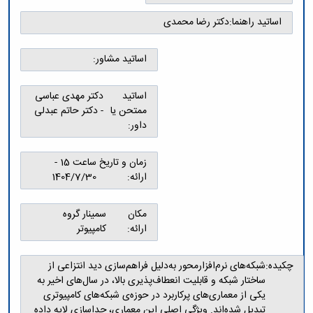
و
معاونت
مهندسی
گروه
آئین
پژوهشی
اساتید راهنما:
دکتر رضا محمدی
مکانیک
صنایع
نامه
معاونت
مهندسی
گروه
ها
تحصیلات
کامپیوتر
کامپیوتر
اساتید مشاور:
سمینارها
تکمیلی
نشریات
و
کمیته
پژوهش
پایان
منتخب
اساتید
دکتر مهدی عباسی
های
نامه
هیات
ممتحن یا
- دکتر حاتم عبدلی
مهندسی
ها
ممیزی
داور:
صنایع
آیین‌نامه‌های
کمیته
در
معاونت
ترفیع
سیستم
زمان و تاریخ
ساعت 15 -
آموزشی
شورای
تولید
ارائه:
1404/7/30
فرهنگی
Journal
دانشکده
of
مکان
سمینار گروه
Stress
ارائه:
کامپیوتر
Analysis
دفتر
ارتباط
چکیده:
شبکه‌های نرم‌افزارمحور به‌دلیل فراهم‌سازی دید انتزاعی از
با
ساختار شبکه و قابلیت انعطاف‌پذیری بالا، در سال‌های اخیر به
صنعت
یکی از معماری‌های پرکاربرد در حوزه‌ی شبکه‌های کامپیوتری
کارآموزی
تبدیل شده‌اند. ویژگی اصلی این معماری، جداسازی لایه داده