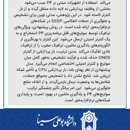
می‌کند. استفاده از تجهیزات مبتنی بر P4 سبب می‌شود
بخشی از وظایف پردازشی به لایه داده منتقل گردد و از بار
کنترلر کاسته شود. در این پژوهش، مدلی نوین برای تشخیص
و جلوگیری از حملات انعکاسی SSDP در شبکه‌های
نرم‌افزارمحور ارائه شده است. در روش پیشنهادی، ویژگی‌های
ترافیک توسط سوئیچ‌های قابل برنامه‌ریزی P4 استخراج و به
یک کنترلر امنیتی ارسال می‌شود. این کنترلر با بهره‌گیری از
الگوریتم‌های یادگیری ماشین، ترافیک مخرب را از ترافیک
عادی تفکیک می‌کند. بدین ترتیب، بار پردازشی از کنترلر
ONOS حذف شده و فرآیند تشخیص به‌طور کامل میان
سوئیچ و کنترلر امنیتی اختصاصی انجام می‌گیرد. مدل
پیشنهادی از نظر پهنای باند، بار پردازشی CPU و تأخیر شبکه
ارزیابی شد. نتایج نشان داد با تشخیص به‌موقع حملات،
شاخص‌ها به وضعیت نرمال بازمی‌گردند و از اتلاف منابع
جلوگیری می‌شود. این امر بیانگر تأثیر چشمگیر ترکیب
سوئیچ‌های P4 و یادگیری ماشین در بهبود امنیت و پایداری
شبکه‌های نرم‌افزارمحور است.