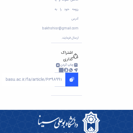
مراکز
مرتبط
رزومه خود را به
بنیاد
ملی
آدرس
نخبگان
bakhshisr@gmail.com
شرکت
های
ارسال فرمایند.
دانش
بنیان
اشتراک
آئین
گذاری
نامه ها
چاپ کردن
و
فرآیندها
آئین
نامه
نامه
های
پژوهشی
فرم
های
پژوهشی