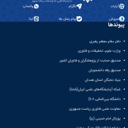
آپارات
تلگرام
واتساپ
سروش
پیام رسان بله
ایتا
پیوندها
دفتر مقام معظم رهبری
وزارت علوم، تحقیقات و فناوری
صندوق حمایت از پژوهشگران و فناوران کشور
صندوق رفاه دانشجویان
بنیاد نخبگان استان همدان
شبکه آزمایشگاه‌های علمی ایران(شاعا)
دانشگاه بین‌المللی D-۸
معاونت علمی فناوری ریاست جمهوری
پورتال امام خمینی (ره)