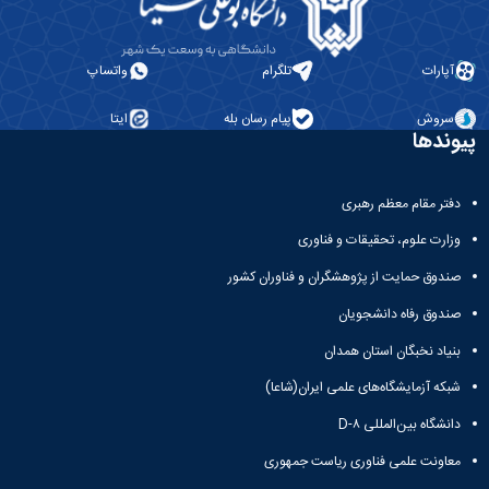
مراکز
مرتبط
بنیاد
ملی
آپارات
تلگرام
واتساپ
نخبگان
شرکت
سروش
پیام رسان بله
ایتا
های
پیوندها
دانش
بنیان
آئین
دفتر مقام معظم رهبری
نامه ها
وزارت علوم، تحقیقات و فناوری
و
فرآیندها
صندوق حمایت از پژوهشگران و فناوران کشور
آئین
نامه
صندوق رفاه دانشجویان
نامه
بنیاد نخبگان استان همدان
های
پژوهشی
شبکه آزمایشگاه‌های علمی ایران(شاعا)
فرم
های
دانشگاه بین‌المللی D-۸
پژوهشی
معاونت علمی فناوری ریاست جمهوری