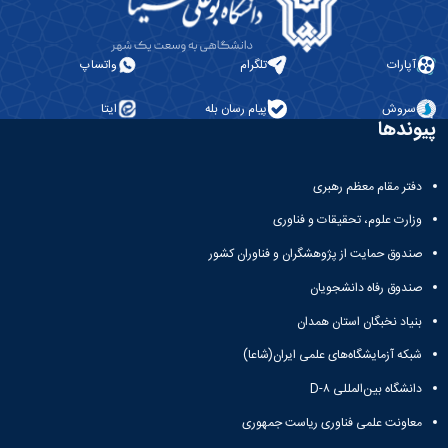
مراکز
مرتبط
بنیاد
ملی
آپارات
تلگرام
واتساپ
نخبگان
شرکت
سروش
پیام رسان بله
ایتا
های
پیوندها
دانش
بنیان
آئین
دفتر مقام معظم رهبری
نامه ها
وزارت علوم، تحقیقات و فناوری
و
فرآیندها
صندوق حمایت از پژوهشگران و فناوران کشور
آئین
نامه
صندوق رفاه دانشجویان
نامه
بنیاد نخبگان استان همدان
های
پژوهشی
شبکه آزمایشگاه‌های علمی ایران(شاعا)
فرم
های
دانشگاه بین‌المللی D-۸
پژوهشی
معاونت علمی فناوری ریاست جمهوری