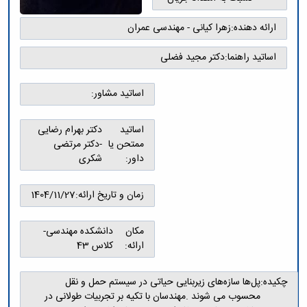
و
معاونت
مهندسی
گروه
آئین
پژوهشی
مکانیک
صنایع
ارائه دهنده:
زهرا کیانی - مهندسی عمران
نامه
معاونت
مهندسی
گروه
ها
تحصیلات
کامپیوتر
کامپیوتر
اساتید راهنما:
دکتر مجید فضلی
سمینارها
تکمیلی
نشریات
و
کمیته
پژوهش
پایان
منتخب
اساتید مشاور:
های
نامه
هیات
مهندسی
ها
ممیزی
صنایع
اساتید
دکتر بهرام رضایی
آیین‌نامه‌های
کمیته
در
ممتحن یا
-دکتر مرتضی
معاونت
ترفیع
سیستم
داور:
شکری
آموزشی
شورای
تولید
فرهنگی
Journal
دانشکده
زمان و تاریخ ارائه:
1404/11/27
of
Stress
Analysis
مکان
دانشکده مهندسی-
دفتر
ارائه:
کلاس 43
ارتباط
با
صنعت
چکیده:
پل‌ها سازه‌های زیربنایی حیاتی در سیستم حمل و نقل
کارآموزی
محسوب می شوند .مهندسان با تکیه بر تجربیات طولانی در