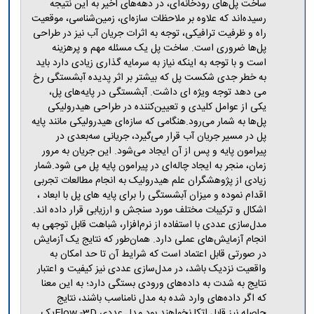
مراکز
ساخت پل‌های رودخانه‌ای، در دهه‌های اخیر به این نتیجه
مرتبط
رسیده‌اند که علاوه بر ملاحظات سازه‌ای، زمین‌شناسی، موقعیت
بنیاد
راه و ظرفیت ترافیکی، توجه به اثرات جریان آب نیز در طراحی
ملی
پل‌ها ضروری است. ساخت پل یک مسئله مهم و پرهزینه
نخبگان
است و با توجه به اینکه نیاز به سرمایه گذاری زیادی دارد باید
شرکت
به خطر جدی شکست پل که بیشتر بر اثر پدیده آبشستگی رخ
های
می دهد توجه ویژه ای داشت. آبشستگی در پایه‌های پل،
دانش
یکی از عوامل کلیدی و تعیین‌کننده در طراحی هیدرولیکی
بنیان
پل‌ها به شمار می‌رود.هنگامی که سازه‌ای هیدرولیکی مانند پایه
آئین
پل در مسیر جریان آب قرار می‌گیرد، جریانی سه‌بعدی در
نامه ها
پیرامون پایه و پس از آن ایجاد می‌شود. این جریان به مرور
و
زمان، منجر به ایجاد چاله‌ای در پیرامون پایه پل می‌ شود.شمار
فرآیندها
زیادی از پژوهشگران علم هیدرولیک به انجام مطالعات تجربی
آئین
اقدام نموده و میزان آبشستگی را برای پایه های پل با ابعاد ،
نامه
اشکال و ترکیبات مختلف مورد سنجش و ارزیابی قرار داده اند.
نامه
مدل‌سازی عددی با استفاده از نرم‌افزار، شباهت قابل توجهی به
های
انجام آزمایش‌های عملی دارد. همان‌طور که نتایج یک آزمایش
پژوهشی
در صورتی قابل اعتماد است که شرایط آن تا حد امکان به
فرم
واقعیت نزدیک باشد، در مدل‌سازی عددی نیز کیفیت و اعتبار
های
نتایج به شدت به داده‌های ورودی بستگی دارد؛ به این معنا
پژوهشی
که اگر داده‌های وارد شده به مدل نامناسب باشند، نتایج
حاصله نیز قابل اتکا نخواهند بود.مدل عددی Flow -3Dیک