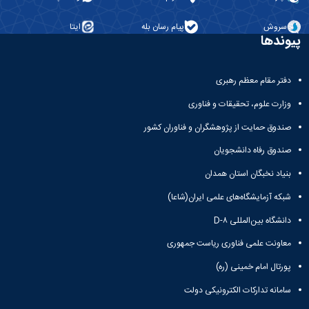
سروش
پیام رسان بله
ایتا
پیوندها
دفتر مقام معظم رهبری
وزارت علوم، تحقیقات و فناوری
صندوق حمایت از پژوهشگران و فناوران کشور
صندوق رفاه دانشجویان
بنیاد نخبگان استان همدان
شبکه آزمایشگاه‌های علمی ایران(شاعا)
دانشگاه بین‌المللی D-۸
معاونت علمی فناوری ریاست جمهوری
پورتال امام خمینی (ره)
سامانه تدارکات الکترونیکی دولت