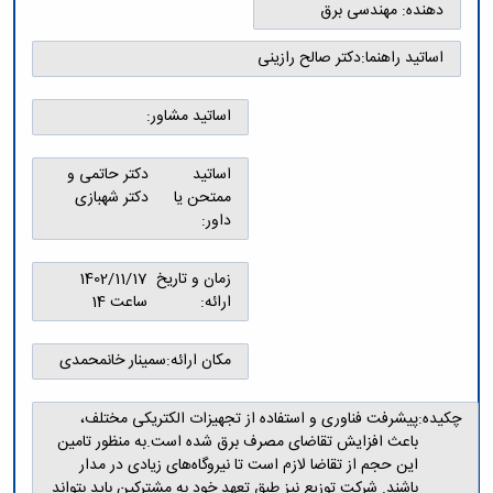
و
معاونت
دهنده:
مهندسی برق
مهندسی
گروه
آئین
پژوهشی
مکانیک
صنایع
نامه
معاونت
اساتید راهنما:
دکتر صالح رازینی
مهندسی
گروه
ها
تحصیلات
کامپیوتر
کامپیوتر
سمینارها
تکمیلی
نشریات
اساتید مشاور:
و
کمیته
پژوهش
پایان
منتخب
های
نامه
هیات
اساتید
دکتر حاتمی و
مهندسی
ها
ممیزی
ممتحن یا
دکتر شهبازی
صنایع
آیین‌نامه‌های
کمیته
داور:
در
معاونت
ترفیع
سیستم
آموزشی
شورای
تولید
زمان و تاریخ
1402/11/17
فرهنگی
Journal
ارائه:
ساعت 14
دانشکده
of
Stress
مکان ارائه:
سمینار خانمحمدی
Analysis
دفتر
ارتباط
چکیده:
پیشرفت فناوری و استفاده از تجهیزات الکتریکی مختلف،
با
باعث افزایش تقاضای مصرف برق شده است.به منظور تامین
صنعت
این حجم از تقاضا لازم است تا نیروگاه‌های زیادی در مدار
کارآموزی
باشند. شرکت توزیع نیز طبق تعهد خود به مشترکین باید بتواند