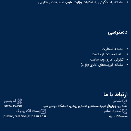
سامانه پاسخگوئی به شکایات وزارت علوم، تحقیقات و فناوری
دسترسی
سامانه شفافیت
بیانیه صیانت از داده‌ها
گزارش آماری وب‌ سایت
سامانه فوریت‌های اداری (فؤاد)
ارتباط با ما
نشانی
کدپستی
همدان، چهارباغ شهید مصطفی احمدی روشن، دانشگاه بوعلی سینا
۶۵۱۷۸-۳۸۶۹۵
شماره تماس
پست الکترونیک
public_relation[at]basu.ac.ir
31400000 - 081