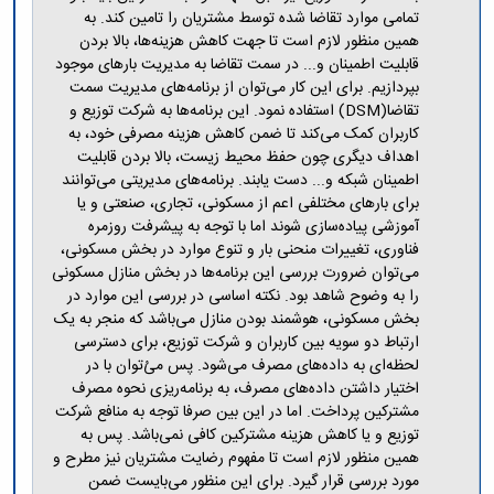
مراکز
تمامی موارد تقاضا شده توسط مشتریان را تامین کند. به
مرتبط
همین منظور لازم است تا جهت کاهش هزینه‌ها، بالا بردن
بنیاد
قابلیت اطمینان و... در سمت تقاضا به مدیریت بارهای موجود
ملی
بپردازیم. برای این کار می‌توان از برنامه‌های مدیریت سمت
نخبگان
تقاضا(DSM) استفاده نمود. این برنامه‌ها به شرکت توزیع و
شرکت
کاربران کمک می‌کند تا ضمن کاهش هزینه مصرفی خود، به
های
اهداف دیگری چون حفظ محیط زیست، بالا بردن قابلیت
دانش
اطمینان شبکه و... دست یابند. برنامه‌های مدیریتی می‌توانند
بنیان
برای بارهای مختلفی اعم از مسکونی، تجاری، صنعتی و یا
آئین
نامه ها
آموزشی پیاده‌سازی شوند اما با توجه به پیشرفت روزمره
و
فناوری، تغییرات منحنی بار و تنوع موارد در بخش مسکونی،
فرآیندها
می‌توان ضرورت بررسی این برنامه‌ها در بخش منازل مسکونی
آئین
را به وضوح شاهد بود. نکته اساسی در بررسی این موارد در
نامه
بخش مسکونی، هوشمند بودن منازل می‌باشد که منجر به یک
نامه
ارتباط دو سویه بین کاربران و شرکت توزیع، برای دسترسی
های
لحظه‌ای به داده‌های مصرف می‌شود. پس می‌ُتوان با در
پژوهشی
اختیار داشتن داده‌های مصرف، به برنامه‌ریزی نحوه مصرف
فرم
مشترکین پرداخت. اما در این بین صرفا توجه به منافع شرکت
های
توزیع و یا کاهش هزینه مشترکین کافی نمی‌باشد. پس به
پژوهشی
همین منظور لازم است تا مفهوم رضایت مشتریان نیز مطرح و
مورد بررسی قرار گیرد. برای این منظور می‌بایست ضمن