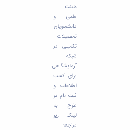
مراکز
مرتبط
هیئت
بنیاد
علمی و
ملی
نخبگان
دانشجویان
شرکت
تحصیلات
های
دانش
تکمیلی در
بنیان
آئین
شبکه
نامه ها
و
آزمایشگاهی،
فرآیندها
برای کسب
آئین
نامه
اطلاعات و
نامه
های
ثبت نام در
پژوهشی
طرح به
فرم
های
لینک زیر
پژوهشی
مراجعه