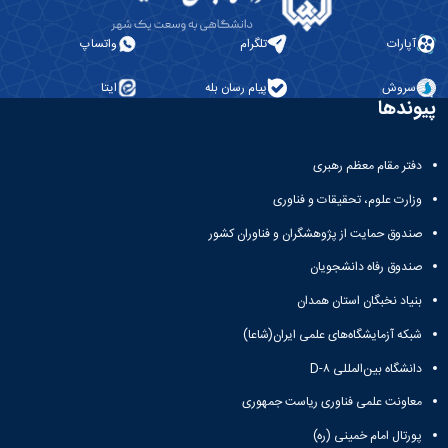
آپارات
تلگرام
واتساپ
سروش
پیام رسان بله
ایتا
پیوندها
دفتر مقام معظم رهبری
وزارت علوم، تحقیقات و فناوری
صندوق حمایت از پژوهشگران و فناوران کشور
صندوق رفاه دانشجویان
بنیاد نخبگان استان همدان
شبکه آزمایشگاه‌های علمی ایران(شاعا)
دانشگاه بین‌المللی D-۸
معاونت علمی فناوری ریاست جمهوری
پورتال امام خمینی (ره)