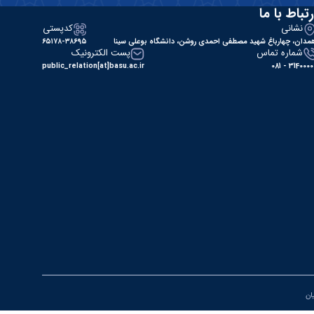
رتباط با ما
نشانی
کدپستی
مدان، چهارباغ شهید مصطفی احمدی روشن، دانشگاه بوعلی سینا
۶۵۱۷۸-۳۸۶۹۵
شماره تماس
پست الکترونیک
public_relation[at]basu.ac.ir
31400000 - 0
یان