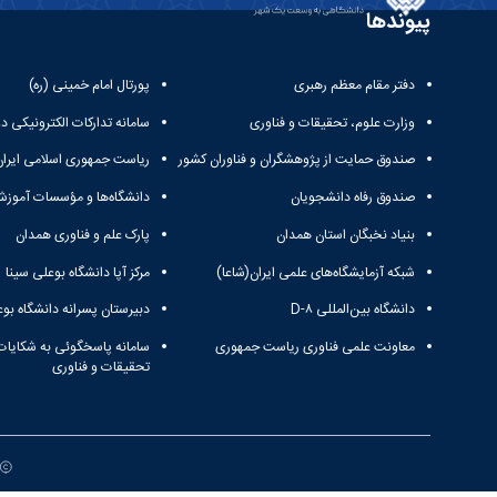
پیوندها
دفتر مقام معظم رهبری
پورتال امام خمینی (ره)
وزارت علوم، تحقیقات و فناوری
سامانه تدارکات الکترونیکی د
صندوق حمایت از پژوهشگران و فناوران کشور
ریاست جمهوری اسلامی ایران
صندوق رفاه دانشجویان
دانشگاه‌ها و مؤسسات آموزش
بنیاد نخبگان استان همدان
پارک علم و فناوری همدان
شبکه آزمایشگاه‌های علمی ایران(شاعا)
مرکز آپا دانشگاه بوعلی سینا
دانشگاه بین‌المللی D-۸
دبیرستان پسرانه دانشگاه بوع
معاونت علمی فناوری ریاست جمهوری
سامانه پاسخگوئی به شکایات
تحقیقات و فناوری