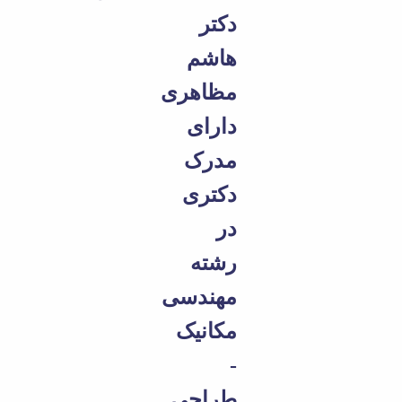
مراکز
مرتبط
دکتر
بنیاد
ملی
هاشم
نخبگان
مظاهری
شرکت
های
دارای
دانش
بنیان
مدرک
آئین
نامه ها
دکتری
و
فرآیندها
در
آئین
نامه
رشته
نامه
های
مهندسی
پژوهشی
مکانیک
فرم
های
-
پژوهشی
طراحی