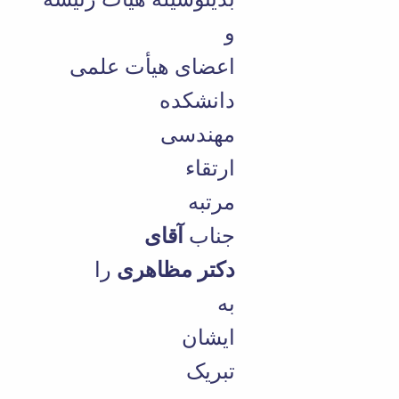
و
اعضای هیأت علمی
دانشکده
مهندسی
ارتقاء
مرتبه
جناب
آقای
دکتر
مظاهری
را
به
ایشان
تبریک