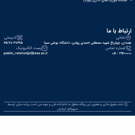
سامانه فوریت‌های اداری (فؤاد)
ارتباط با ما
نشانی
کدپستی
همدان، چهارباغ شهید مصطفی احمدی روشن، دانشگاه بوعلی سینا
۶۵۱۷۸-۳۸۶۹۵
شماره تماس
پست الکترونیک
public_relation[at]basu.ac.ir
31400000 - 081
تمام حقوق مادی و معنوی این وبگاه متعلق به دانشکده فنی و مهندسی است.پیاده سازی توسط
سپهرافزار ایرانیان