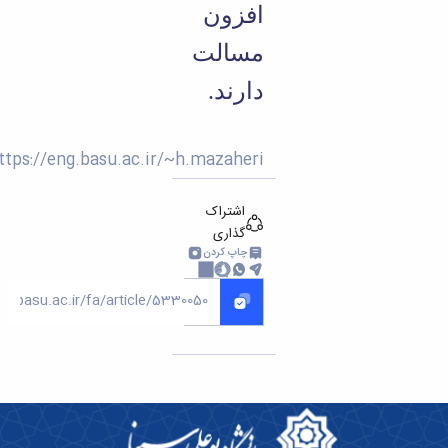
افزون
مسالت
دارند.
https://eng.basu.ac.ir/~h.mazaheri
اشتراک
گذاری
چاپ کردن