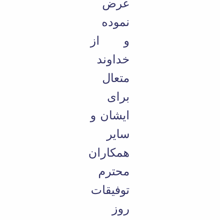
عرض
نموده
و از
خداوند
متعال
برای
ایشان و
سایر
همکاران
محترم
توفیقات
روز