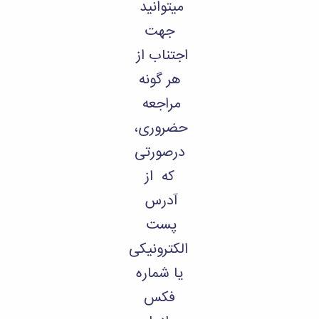
میتوانید
جهت
اجتناب از
هر گونه
مراجعه
حضروری،
درصورتی
که از
آدرس
پست
الکترونیکی
یا شماره
فکس