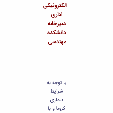
اکز
الکترونیکی
تبط
بنیاد
اداری
ملی
نخبگان
دبیرخانه
شرکت
های
دانشکده
دانش
مهندسی
بنیان
ین
مه ها
آیندها
آئین
نامه
نامه
با توجه به
های
پژوهشی
شرایط
فرم
های
بیماری
پژوهشی
کرونا و با