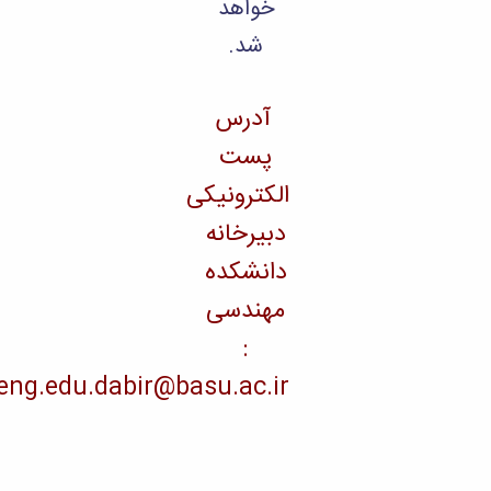
خواهد
شد.
آدرس
پست
الکترونیکی
دبیرخانه
دانشکده
مهندسی
:
eng.edu.dabir@basu.ac.ir