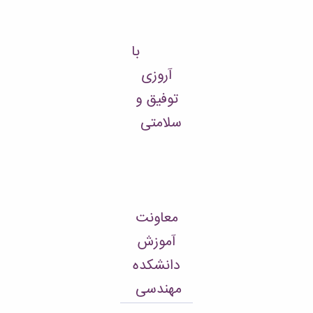
با
آروزی
توفیق و
سلامتی
معاونت
آموزش
دانشکده
مهندسی