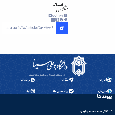
اشتراک
گذاری
چاپ کردن
آپارات
تلگرام
واتساپ
سروش
پیام رسان بله
ایتا
وندها
دفتر مقام معظم رهبری