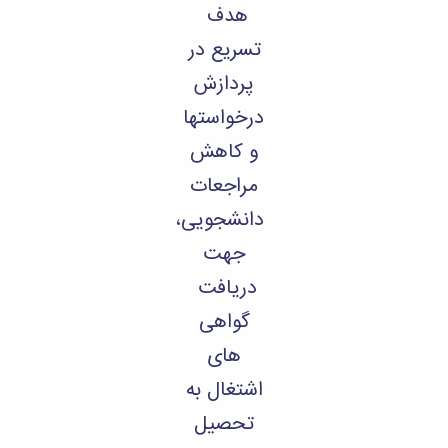
هدف
تسریع در
پردازش
درخواستها
و کاهش
مراجعات
دانشجویی،
جهت
دریافت
گواهی
های
اشتغال به
تحصیل