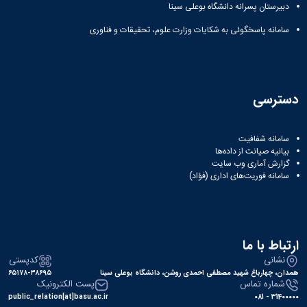
دبیرستان پسرانه دانشگاه بوعلی سینا
سامانه پاسخگوئی به شکایات وزارت علوم، تحقیقات و فناوری
ترسی
سامانه شفافیت
بیانیه صیانت از داده‌ها
گزارش آماری وب‌ سایت
سامانه فوریت‌های اداری (فؤاد)
تباط با ما
نشانی
کدپستی
ان، چهارباغ شهید مصطفی احمدی روشن، دانشگاه بوعلی سینا
۶۵۱۷۸-۳۸۶۹۵
شماره تماس
پست الکترونیک
public_relation[at]basu.ac.ir
31400000 