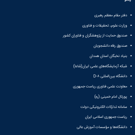
و
معاونت
مهندسی
گروه
آئین
پژوهشی
مکانیک
صنایع
نامه
معاونت
دفتر مقام معظم رهبری
مهندسی
گروه
ها
تحصیلات
کامپیوتر
کامپیوتر
سمینارها
وزارت علوم، تحقیقات و فناوری
تکمیلی
نشریات
و
کمیته
صندوق حمایت از پژوهشگران و فناوران کشور
پژوهش
پایان
منتخب
های
نامه
هیات
صندوق رفاه دانشجویان
مهندسی
ها
ممیزی
صنایع
بنیاد نخبگان استان همدان
آیین‌نامه‌های
کمیته
در
معاونت
ترفیع
شبکه آزمایشگاه‌های علمی ایران(شاعا)
سیستم
آموزشی
شورای
تولید
دانشگاه بین‌المللی D-۸
فرهنگی
Journal
دانشکده
معاونت علمی فناوری ریاست جمهوری
of
Stress
پورتال امام خمینی (ره)
Analysis
دفتر
سامانه تدارکات الکترونیکی دولت
ارتباط
با
ریاست جمهوری اسلامی ایران
صنعت
دانشگاه‌ها و مؤسسات آموزش عالی
کارآموزی