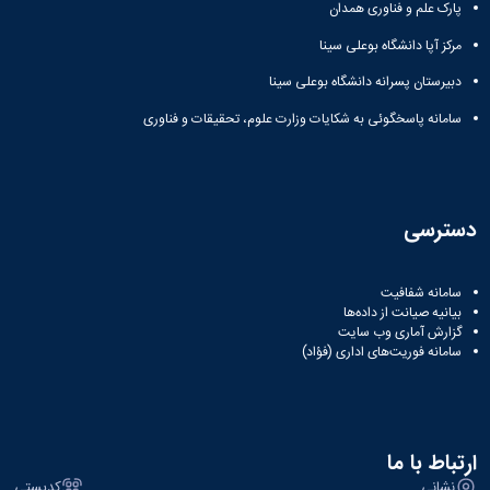
مراکز
پارک علم و فناوری همدان
مرتبط
بنیاد
مرکز آپا دانشگاه بوعلی سینا
ملی
دبیرستان پسرانه دانشگاه بوعلی سینا
نخبگان
شرکت
سامانه پاسخگوئی به شکایات وزارت علوم، تحقیقات و فناوری
های
دانش
بنیان
آئین
نامه ها
دسترسی
و
فرآیندها
آئین
سامانه شفافیت
نامه
بیانیه صیانت از داده‌ها
نامه
گزارش آماری وب‌ سایت
سامانه فوریت‌های اداری (فؤاد)
های
پژوهشی
فرم
های
پژوهشی
ارتباط با ما
نشانی
کدپستی