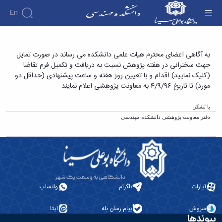
En
دانشکده
اطلاعیه درخواست سخنرانی اعضای هیات علمی در
به آگاهی اعضای محترم هیات علمی دانشکده می رساند در صورت تمایل
درباره
آموزش
جهت سخنرانی در هفته پژوهش نسبت به دریافت و تکمیل فرم تقاض
ا
هفته پژوهش - دانشکده فنی و مهندسی
دوره
دانشکده
پژوهش
(کلیک نمایید)
اقدام و با تعیین روز هفته و ساعت پیشنهادی (حداقل دو
پژوهش
کارشناسی
تاریخچه
افراد
مورد) تا تاریخ 4/9/96 به معاونت پژوهشی اعلام نمایند.
اساتید
فرم
هفته
گروه
ریاست
اساتید
های
ها
پژوهش
دانشکده
با تشکر
آموزشی
دانشکده
کارگاه ها
و
روسای
گروه
و
دفتر معاونت پژوهشی دانشکده مهندسی
اساتید
آئین
پیشین
های
آزمایشگاه
بازنشسته
نامه
افتخارات
آموزشی
ها
ها
کارکنان
آلبوم
مهندسی
گروه
آیین‌نامه‌های
دانشکده
عکس
برق
برق
معاونت
مهندسی
اطلاعات
مهندسی
گروه
آموزشی
تماس
مواد
عمران
تحصیلات
سازمان
آپارات
تلگرام
واتساپ
مهندسی
گروه
تکمیلی
دانشکده
عمران
مکانیک
فرم
معاونت
مهندسی
سروش
پیام رسان بله
ایتا
گروه
ها
آموزشی
پیوندها
صنایع
مواد