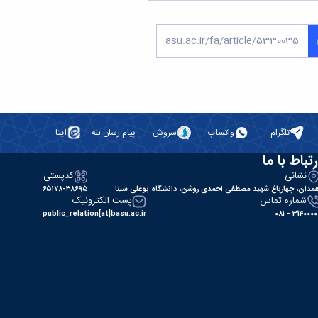
تلگرام
واتساپ
سروش
پیام رسان بله
ایتا
رتباط با ما
نشانی
کدپستی
مدان، چهارباغ شهید مصطفی احمدی روشن، دانشگاه بوعلی سینا
۶۵۱۷۸-۳۸۶۹۵
شماره تماس
پست الکترونیک
public_relation[at]basu.ac.ir
31400000 - 0