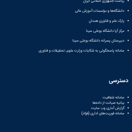
مراکز
ریاست جمهوری اسلامی ایران
مرتبط
دانشگاه‌ها و مؤسسات آموزش عالی
بنیاد
ملی
پارک علم و فناوری همدان
نخبگان
شرکت
مرکز آپا دانشگاه بوعلی سینا
های
دبیرستان پسرانه دانشگاه بوعلی سینا
دانش
بنیان
سامانه پاسخگوئی به شکایات وزارت علوم، تحقیقات و فناوری
آئین
نامه ها
و
فرآیندها
آئین
دسترسی
نامه
نامه
های
سامانه شفافیت
پژوهشی
بیانیه صیانت از داده‌ها
فرم
گزارش آماری وب‌ سایت
سامانه فوریت‌های اداری (فؤاد)
های
پژوهشی